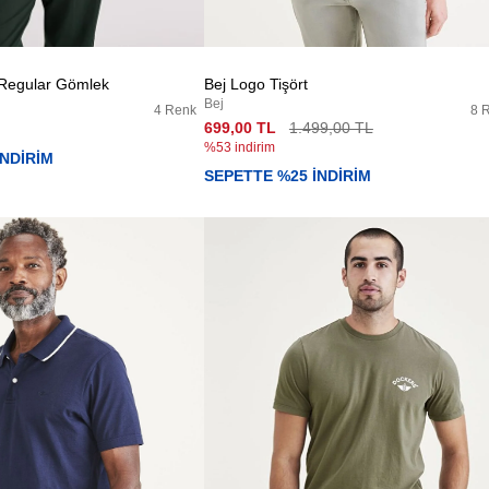
 Regular Gömlek
Bej Logo Tişört
Bej
4 Renk
8 
699,00 TL
1.499,00 TL
%53 indirim
İNDİRİM
SEPETTE %25 İNDİRİM