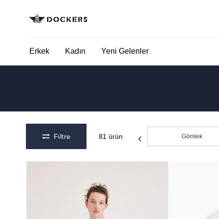
Erkek
Kadın
Yeni Gelenler
POPÜLER ARAMALAR
SA
pantolon
yaz
gömlek
ofis
Filtre
81
ürün
Gömlek
şort
ultimate chino pantolon
ona özel - erkek
ona özel - kadın