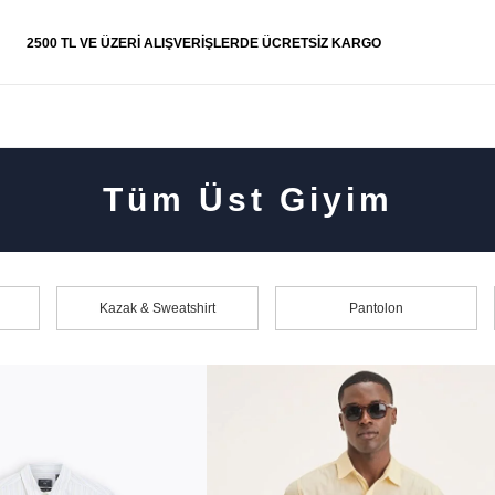
2500 TL VE ÜZERI ALIŞVERIŞLERDE ÜCRETSIZ KARGO
Tüm Üst Giyim
YFALAR
 koleksiyonu
 tarzı
Kazak & Sweatshirt
Pantolon