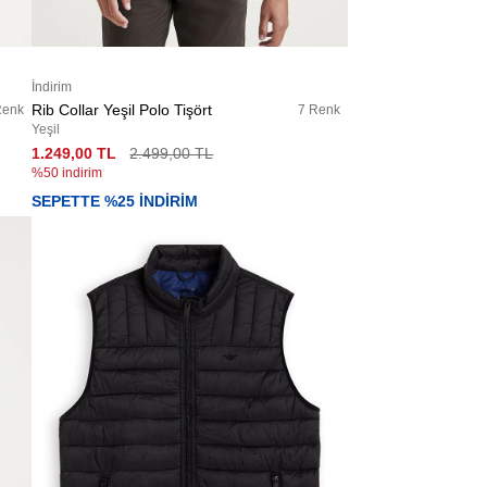
İndirim
Rib Collar Yeşil Polo Tişört
Renk
7 Renk
Yeşil
1.249,00 TL
2.499,00 TL
%50 indirim
SEPETTE %25 İNDİRİM