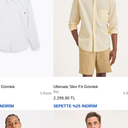
it Gömlek
Ultimate Slim Fit Gömlek
Bej
5 Renk
5 
2.299,90 TL
İNDİRİM
SEPETTE %25 İNDİRİM