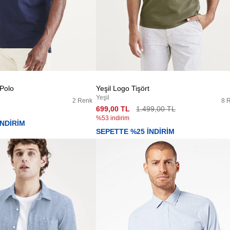
 Polo
Yeşil Logo Tişört
Yeşil
2 Renk
8 
699,00 TL
1.499,00 TL
%53 indirim
İNDİRİM
SEPETTE %25 İNDİRİM