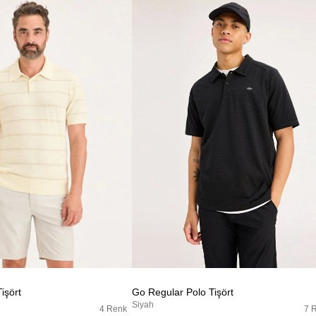
işört
Go Regular Polo Tişört
Siyah
4 Renk
7 