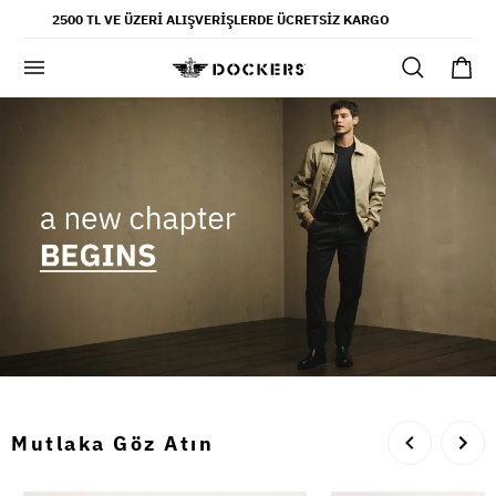
POPÜLER ARAMALAR
2500 TL VE ÜZERI ALIŞVERIŞLERDE ÜCRETSIZ KARGO
pantolon
gömlek
şort
ultimate chino pantolon
ona özel - erkek
ona özel - kadın
SAYFALAR
yaz koleksiyonu
ofis tarzı
Mutlaka Göz Atın