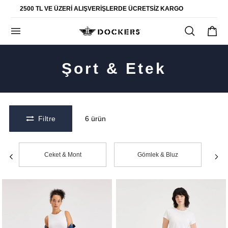
POPÜLER ARAMALAR
2500 TL VE ÜZERI ALIŞVERIŞLERDE ÜCRETSIZ KARGO
pantolon
gömlek
şort
Şort & Etek
ultimate chino pantolon
ona özel - erkek
ona özel - kadın
Filtre
6
ürün
SAYFALAR
Ceket & Mont
Gömlek & Bluz
yaz koleksiyonu
ofis tarzı