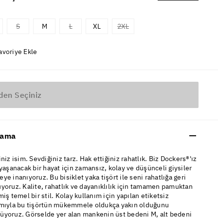
S
M
L
XL
2XL
avoriye Ekle
den Seçiniz
lama
iniz isim. Sevdiğiniz tarz. Hak ettiğiniz rahatlık. Biz Dockers®'ız
 yaşanacak bir hayat için zamansız, kolay ve düşünceli giysiler
ye inanıyoruz. Bu bisiklet yaka tişört ile seni rahatlığa geri
yoruz. Kalite, rahatlık ve dayanıklılık için tamamen pamuktan
miş temel bir stil. Kolay kullanım için yapılan etiketsiz
ımıyla bu tişörtün mükemmele oldukça yakın olduğunu
üyoruz. Görselde yer alan mankenin üst bedeni M, alt bedeni