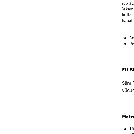
ise 32
Yıkama
kullan
kapatı
St
Re
Fit B
Slim 
vücud
Malz
1