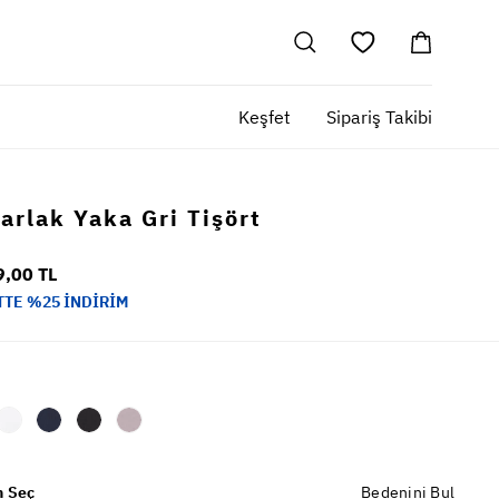
Keşfet
Sipariş Takibi
arlak Yaka Gri Tişört
9,00 TL
TTE %25 İNDİRİM
 Seç
Bedenini Bul