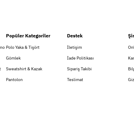
Popüler Kategoriler
Destek
Şi
ino
Polo Yaka & Tişört
İletişim
On
Gömlek
İade Politikası
Kar
t
Sweatshirt & Kazak
Sipariş Takibi
Bil
Pantolon
Teslimat
Giz