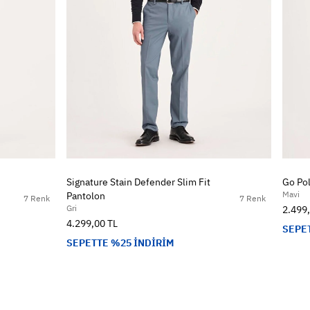
Signature Stain Defender Slim Fit
Go Pol
Mavi
Pantolon
7 Renk
7 Renk
Gri
2.499
4.299,00 TL
SEPE
SEPETTE %25 İNDİRİM