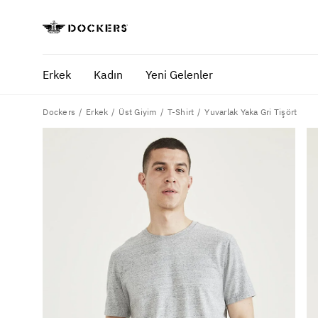
Erkek
Kadın
Yeni Gelenler
Dockers
Yuvarlak Yaka Gri Tişört
Erkek
Üst Giyim
T-Shirt
POPÜLER ARAMALAR
SA
pantolon
yaz
gömlek
ofi
şort
ultimate chino pantolon
ona özel - erkek
ona özel - kadın