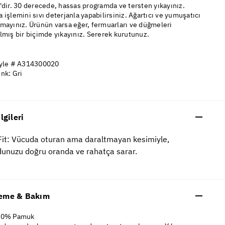
'dir. 30 derecede, hassas programda ve tersten yıkayınız.
 işlemini sıvı deterjanla yapabilirsiniz. Ağartıcı ve yumuşatıcı
mayınız. Ürünün varsa eğer, fermuarları ve düğmeleri
lmış bir biçimde yıkayınız. Sererek kurutunuz.
yle # A314300020
nk: Gri
ilgileri
Fit: Vücuda oturan ama daraltmayan kesimiyle,
unuzu doğru oranda ve rahatça sarar.
eme & Bakım
00% Pamuk