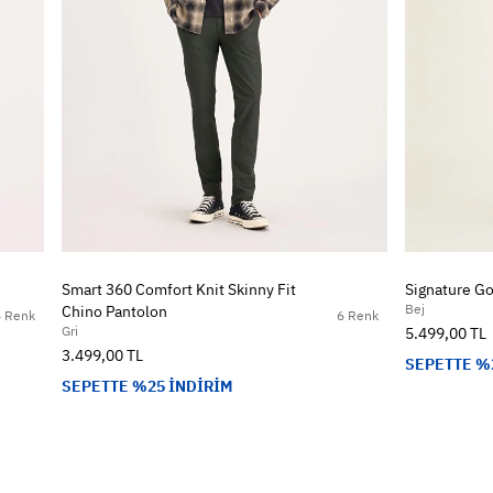
Smart 360 Comfort Knit Skinny Fit
Signature Go
Bej
Chino Pantolon
6 Renk
6 Renk
Gri
5.499,00 TL
3.499,00 TL
SEPETTE %
SEPETTE %25 İNDİRİM