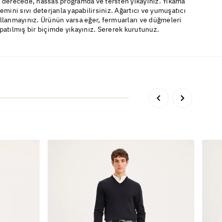
 derecede, hassas programda ve tersten yıkayınız. Yıkama
lemini sıvı deterjanla yapabilirsiniz. Ağartıcı ve yumuşatıcı
llanmayınız. Ürünün varsa eğer, fermuarları ve düğmeleri
patılmış bir biçimde yıkayınız. Sererek kurutunuz.