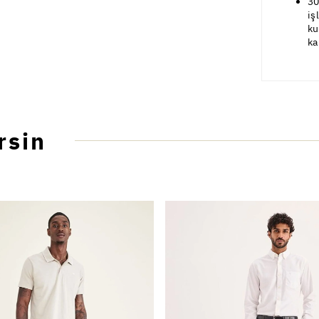
30
iş
ku
ka
rsin