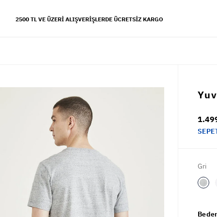
2500 TL VE ÜZERI ALIŞVERIŞLERDE ÜCRETSIZ KARGO
YFALAR
Yuv
 koleksiyonu
1.49
s tarzı
SEPE
Gri
Beden