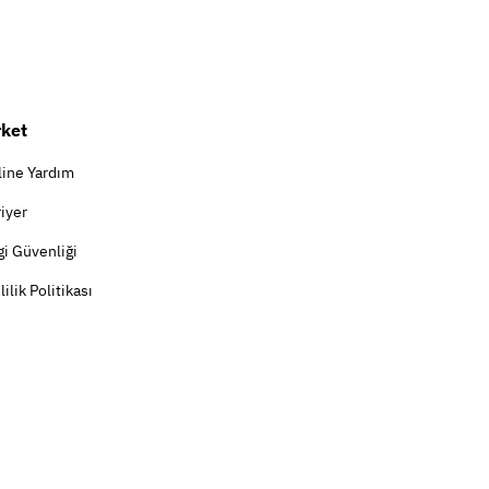
rket
line Yardım
iyer
gi Güvenliği
lilik Politikası