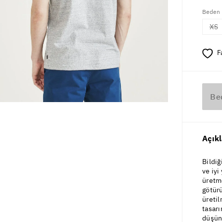
Beden
XS
F
Be
Açık
Bildiğ
ve iyi
üretme
götürü
üretil
tasar
düşün