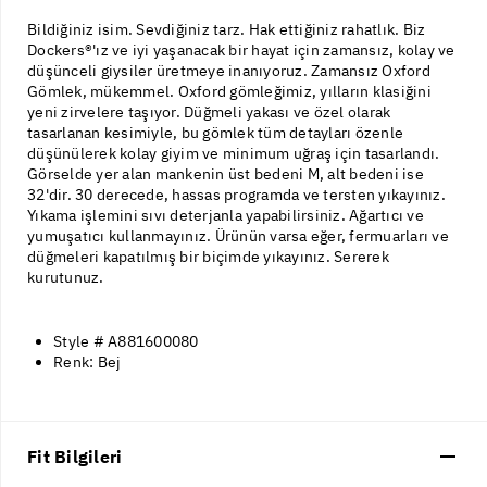
Bildiğiniz isim. Sevdiğiniz tarz. Hak ettiğiniz rahatlık. Biz
Dockers®'ız ve iyi yaşanacak bir hayat için zamansız, kolay ve
düşünceli giysiler üretmeye inanıyoruz. Zamansız Oxford
Gömlek, mükemmel. Oxford gömleğimiz, yılların klasiğini
yeni zirvelere taşıyor. Düğmeli yakası ve özel olarak
tasarlanan kesimiyle, bu gömlek tüm detayları özenle
düşünülerek kolay giyim ve minimum uğraş için tasarlandı.
Görselde yer alan mankenin üst bedeni M, alt bedeni ise
32'dir. 30 derecede, hassas programda ve tersten yıkayınız.
Yıkama işlemini sıvı deterjanla yapabilirsiniz. Ağartıcı ve
yumuşatıcı kullanmayınız. Ürünün varsa eğer, fermuarları ve
düğmeleri kapatılmış bir biçimde yıkayınız. Sererek
kurutunuz.
Style # A881600080
Renk: Bej
Fit Bilgileri