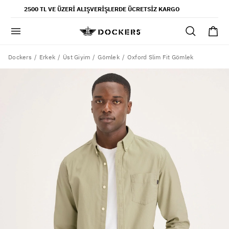
POPÜLER ARAMALAR
2500 TL VE ÜZERI ALIŞVERIŞLERDE ÜCRETSIZ KARGO
pantolon
gömlek
şort
Dockers
Oxford Slim Fit Gömlek
Erkek
Üst Giyim
Gömlek
ultimate chino pantolon
ona özel - erkek
ona özel - kadın
SAYFALAR
yaz koleksiyonu
ofis tarzı