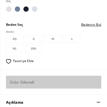
Bej
Beden Seç
Bedenini Bul
Beden
XS
S
M
L
XL
2XL
Favoriye Ekle
Ürün Tükendi
Açıklama