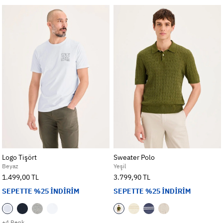
Logo Tişört
Sweater Polo
Beyaz
Yeşil
1.499,00 TL
3.799,90 TL
SEPETTE %25 İNDİRİM
SEPETTE %25 İNDİRİM
+4 Renk