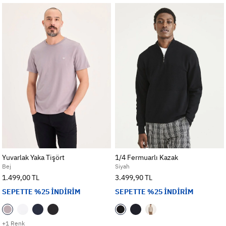
Yuvarlak Yaka Tişört
1/4 Fermuarlı Kazak
Bej
Siyah
1.499,00 TL
3.499,90 TL
SEPETTE %25 İNDİRİM
SEPETTE %25 İNDİRİM
+1 Renk