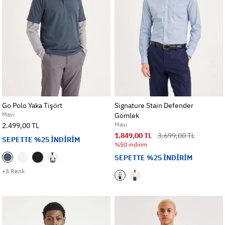
Go Polo Yaka Tişört
Signature Stain Defender
Mavi
Gömlek
Mavi
2.499,00 TL
1.849,00 TL
3.699,00 TL
SEPETTE %25 İNDİRİM
%50 indirim
SEPETTE %25 İNDİRİM
+3 Renk