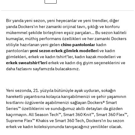
Bir yanda yeni sezon, yeni heyecanlar ve yeni trendler, diğer
yanda Dockers'ın her zamanki orijinal tavrı, şıklığı ve konforu
mükemmel şekilde birleştiren eşsiz parçaları… Bu sezon kaliteli
kumaşlar, müthiş performans özellikleri ve her zamanki Dockers
stiliyle hazırlanan yeni gelen
chino pantolonlar
kadın
pantolonları
yeni sezon erkek gömlek modelleri
ve kadın
gömlekleri, erkek ve kadın tshirt’ler, kadın kazak modelleri ve
erkek sweatshirt’leri
erkek ve kadın dış giyim seçeneklerini ve
daha fazlasını sayfamızda bulacaksınız.
Yeni sezonda, 21. yüzyıla bütünüyle ayak uyduran, sokağın
hareketli yaşantısına kolayca karışabilmenizi ve şehir yaşamının
kısıtlarını özgüvenle aşabilmenizi sağlayan Dockers® Smart
Series™ özelliklerini ve sunduğumuz akıllı detayları da gözden
kaçırmayın. All Season Tech™, Smart 360 Knit™, Smart 360 Flex™,
Supreme Flex™ Khakis ve Smart 360 Tech, Dockers’ın bu sezon
erkek ve kadın koleksiyonunda tanışacağınız yenilikler olacak.