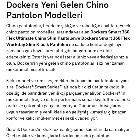
Dockers Yeni Gelen Chino
Pantolon Modelleri
Chino pantolonlar, her daim şıklığın ve rahatlığın anahtarı. Erkek
chino pantolon modelleri arasında yer alan
Dockers Smart 360
Flex Ultimate Chino Slim Pantolon
ve
Dockers Smart 360 Flex
Workday Slim Klasik Pantolon
ile sadece konfor değil, aynı
zamanda gün boyu süren jilet gibi bir görünüm de elde
edeceksiniz. İster iş yerinde ister aileniz veya arkadaşlarınızla
olun, Dockers’ın yeni gelen chino pantolonları sizi her zaman
mükemmel hissettirecek.
Farklı model ve renk seçenekleri bulunan bu pantolonların yanı
sıra, Dockers® Smart Series™ altında bir dizi üstün teknolojik
özelliği de barındıran yenilikçi parçalar yer alıyor. Dockers®’ın
mükemmel streç ve üstün performans sunan kıyafetleri, esnek,
pratik ve çok yönlü parçaları içeriyor. Günümüz ihtiyaçlarına
uygun tasarlanmış yeniliklerle en gelişmiş kumaşlar çığır açan
konfor ve kalıcı mükemmel esneklik vadediyor.
Üstelik Dockers’ın khaki uzmanlığı şimdi kadınları da sarmalıyor.
Özel renkler ve kumaşlarla hazırlanan kadın pantolon