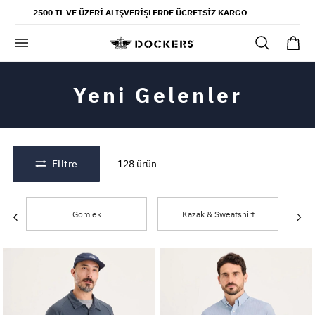
POPÜLER ARAMALAR
2500 TL VE ÜZERI ALIŞVERIŞLERDE ÜCRETSIZ KARGO
pantolon
gömlek
şort
Yeni Gelenler
ultimate chino pantolon
ona özel - erkek
ona özel - kadın
Filtre
128
ürün
SAYFALAR
Gömlek
Kazak & Sweatshirt
yaz koleksiyonu
ofis tarzı