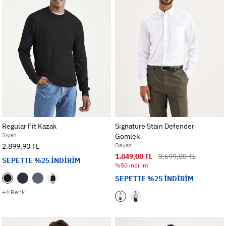
Regular Fit Kazak
Signature Stain Defender
Siyah
Gömlek
Beyaz
2.899,90 TL
1.849,00 TL
3.699,00 TL
SEPETTE %25 İNDİRİM
%50 indirim
SEPETTE %25 İNDİRİM
+4 Renk