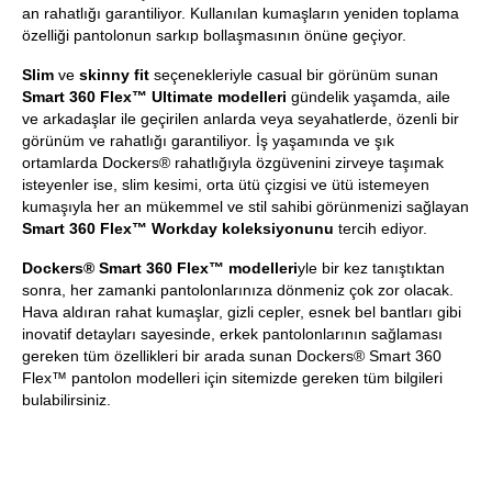
an rahatlığı garantiliyor. Kullanılan kumaşların yeniden toplama
özelliği pantolonun sarkıp bollaşmasının önüne geçiyor.
Slim
ve
skinny fit
seçenekleriyle casual bir görünüm sunan
Smart 360 Flex™ Ultimate modelleri
gündelik yaşamda, aile
ve arkadaşlar ile geçirilen anlarda veya seyahatlerde, özenli bir
görünüm ve rahatlığı garantiliyor. İş yaşamında ve şık
ortamlarda Dockers® rahatlığıyla özgüvenini zirveye taşımak
isteyenler ise, slim kesimi, orta ütü çizgisi ve ütü istemeyen
kumaşıyla her an mükemmel ve stil sahibi görünmenizi sağlayan
Smart 360 Flex™ Workday koleksiyonunu
tercih ediyor.
Dockers® Smart 360 Flex™ modelleri
yle bir kez tanıştıktan
sonra, her zamanki pantolonlarınıza dönmeniz çok zor olacak.
Hava aldıran rahat kumaşlar, gizli cepler, esnek bel bantları gibi
inovatif detayları sayesinde, erkek pantolonlarının sağlaması
gereken tüm özellikleri bir arada sunan Dockers® Smart 360
Flex™ pantolon modelleri için sitemizde gereken tüm bilgileri
bulabilirsiniz.