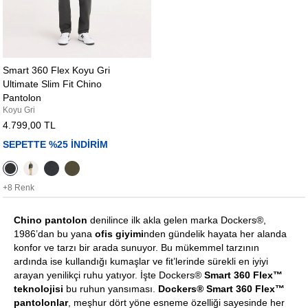
Smart 360 Flex Koyu Gri
Ultimate Slim Fit Chino
Pantolon
Koyu Gri
4.799,00 TL
SEPETTE %25 İNDİRİM
+8 Renk
Chino pantolon
denilince ilk akla gelen marka Dockers®,
1986’dan bu yana
ofis giyimi
nden gündelik hayata her alanda
konfor ve tarzı bir arada sunuyor. Bu mükemmel tarzının
ardında ise kullandığı kumaşlar ve fit’lerinde sürekli en iyiyi
arayan yenilikçi ruhu yatıyor. İşte Dockers®
Smart 360 Flex™
teknolojisi
bu ruhun yansıması.
Dockers® Smart 360 Flex™
pantolonlar
, meşhur dört yöne esneme özelliği sayesinde her