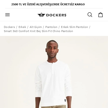
POPÜLER ARAMALAR
2500 TL VE ÜZERI ALIŞVERIŞLERDE ÜCRETSIZ KARGO
pantolon
gömlek
şort
Dockers
Erkek
Alt Giyim
Pantolon
Erkek Slim Pantolon
Smart 360 Comfort Knit Bej Slim Fit Chino Pantolon
ultimate chino pantolon
ona özel - erkek
ona özel - kadın
SAYFALAR
yaz koleksiyonu
ofis tarzı