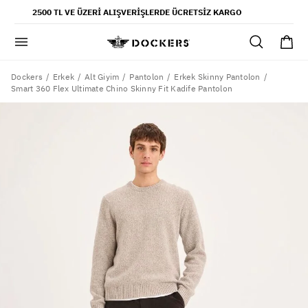
POPÜLER ARAMALAR
2500 TL VE ÜZERI ALIŞVERIŞLERDE ÜCRETSIZ KARGO
pantolon
gömlek
şort
Dockers
Erkek
Alt Giyim
Pantolon
Erkek Skinny Pantolon
Smart 360 Flex Ultimate Chino Skinny Fit Kadife Pantolon
ultimate chino pantolon
ona özel - erkek
ona özel - kadın
SAYFALAR
yaz koleksiyonu
ofis tarzı