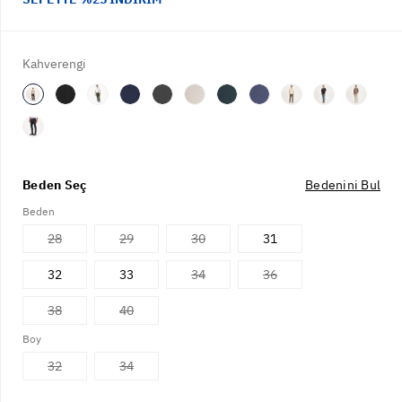
Kahverengi
Beden Seç
Bedenini Bul
Beden
28
29
30
31
32
33
34
36
38
40
Boy
32
34