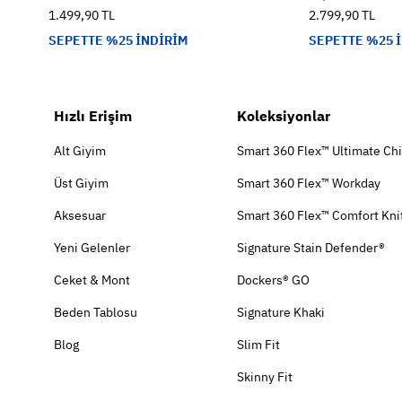
1.499,90 TL
2.799,90 TL
SEPETTE %25 İNDİRİM
SEPETTE %25 
Hızlı Erişim
Koleksiyonlar
Alt Giyim
Smart 360 Flex™ Ultimate Ch
Üst Giyim
Smart 360 Flex™ Workday
Aksesuar
Smart 360 Flex™ Comfort Kni
Yeni Gelenler
Signature Stain Defender®
Ceket & Mont
Dockers® GO
Beden Tablosu
Signature Khaki
Blog
Slim Fit
Skinny Fit