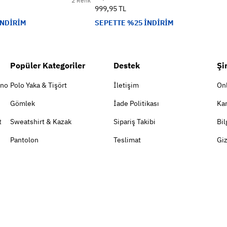
2 Renk
999,95 TL
İNDİRİM
SEPETTE %25 İNDİRİM
Popüler Kategoriler
Destek
Şi
ino
Polo Yaka & Tişört
İletişim
On
Gömlek
İade Politikası
Kar
t
Sweatshirt & Kazak
Sipariş Takibi
Bil
Pantolon
Teslimat
Giz