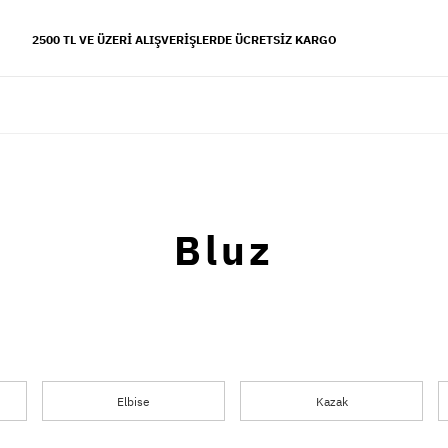
2500 TL VE ÜZERI ALIŞVERIŞLERDE ÜCRETSIZ KARGO
YFALAR
 koleksiyonu
Bluz
s tarzı
Elbise
Kazak