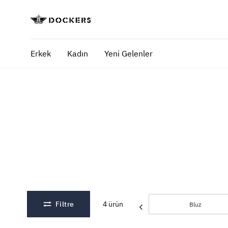
Erkek
Kadın
Yeni Gelenler
POPÜLER ARAMALAR
SA
pantolon
yaz
gömlek
ofi
şort
ultimate chino pantolon
ona özel - erkek
ona özel - kadın
Filtre
4
ürün
Bluz