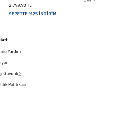
2 Renk
2.799,90 TL
SEPETTE %25 İNDİRİM
rket
line Yardım
iyer
gi Güvenliği
lilik Politikası