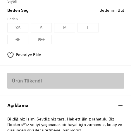
Siyah
Beden Seç
Bedenini Bul
Beden
XS
S
M
L
XL
2XL
Favoriye Ekle
Ürün Tükendi
Açıklama
Bildiğiniz isim. Sevdiğiniz tarz. Hak ettiğiniz rahatlık. Biz
Dockers®'ız ve iyi yaşanacak bir hayat için zamansız, kolay ve
düşünceli giysiler üretmeye inanıyoruz.