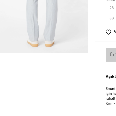
28
38
F
Ür
Açık
Smart 
için h
rahatl
Konik 