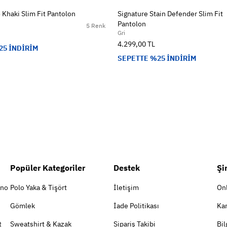
 Khaki Slim Fit Pantolon
Signature Stain Defender Slim Fit
Pantolon
5 Renk
Gri
4.299,00 TL
25 İNDİRİM
SEPETTE %25 İNDİRİM
Popüler Kategoriler
Destek
Şi
ino
Polo Yaka & Tişört
İletişim
On
Gömlek
İade Politikası
Kar
t
Sweatshirt & Kazak
Sipariş Takibi
Bil