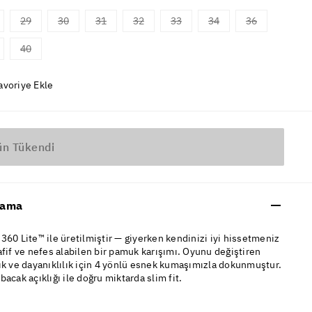
29
30
31
32
33
34
36
40
avoriye Ekle
ün Tükendi
lama
360 Lite™ ile üretilmiştir — giyerken kendinizi iyi hissetmeniz
afif ve nefes alabilen bir pamuk karışımı. Oyunu değiştiren
ık ve dayanıklılık için 4 yönlü esnek kumaşımızla dokunmuştur.
bacak açıklığı ile doğru miktarda slim fit.