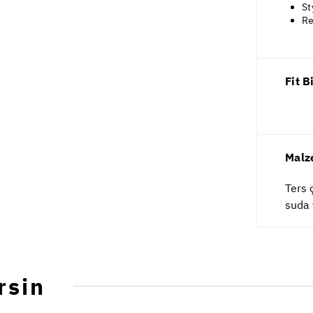
St
Re
Fit B
Malz
Ters 
suda 
rsin