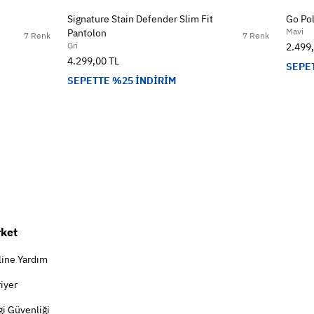
Signature Stain Defender Slim Fit
Go Pol
Mavi
Pantolon
7 Renk
7 Renk
Gri
2.499
4.299,00 TL
SEPE
SEPETTE %25 İNDİRİM
rket
line Yardım
iyer
gi Güvenliği