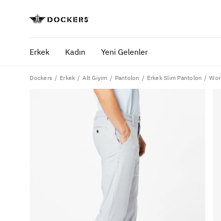
Erkek
Kadın
Yeni Gelenler
Dockers
Work
Erkek
Alt Giyim
Pantolon
Erkek Slim Pantolon
POPÜLER ARAMALAR
SA
pantolon
yaz
gömlek
ofi
şort
ultimate chino pantolon
ona özel - erkek
ona özel - kadın