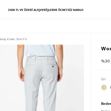
2500 TL VE ÜZERI ALIŞVERIŞLERDE ÜCRETSIZ KARGO
day Khaki, Slim Fit
YFALAR
Wor
 koleksiyonu
%30 
s tarzı
Gri
Beden
Beden