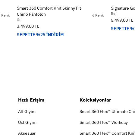
Smart 360 Comfort Knit Skinny Fit
Signature Go
Bej
Chino Pantolon
5 Renk
6 Renk
Gri
5.499,00 TL
3.499,00 TL
SEPETTE %
SEPETTE %25 İNDİRİM
Hızlı Erişim
Koleksiyonlar
Alt Giyim
Smart 360 Flex™ Ultimate Ch
Üst Giyim
Smart 360 Flex™ Workday
Aksesuar
Smart 360 Flex™ Comfort Kni