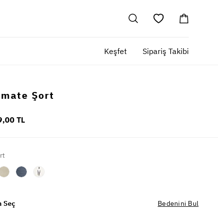
Keşfet
Sipariş Takibi
imate Şort
9,00 TL
rt
 Seç
Bedenini Bul