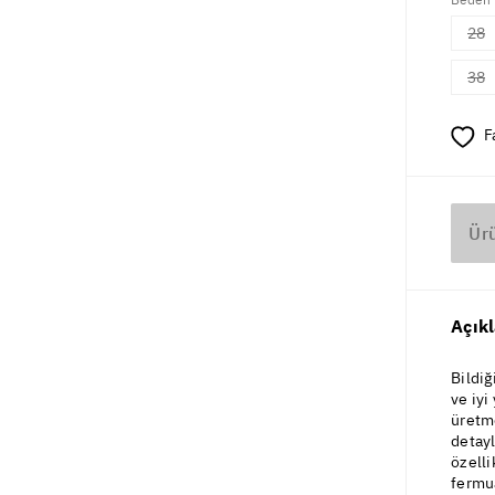
28
38
F
Ür
Açık
Bildiğ
ve iyi
üretme
detayl
özelli
fermua