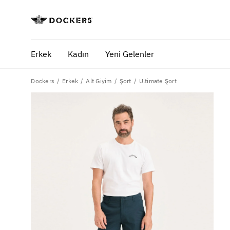
Erkek
Kadın
Yeni Gelenler
Dockers
Ultimate Şort
Erkek
Alt Giyim
Şort
POPÜLER ARAMALAR
SA
pantolon
yaz
gömlek
ofi
şort
ultimate chino pantolon
ona özel - erkek
ona özel - kadın