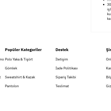
30
iş
ku
ka
Popüler Kategoriler
Destek
Şi
ino
Polo Yaka & Tişört
İletişim
On
Gömlek
İade Politikası
Kar
t
Sweatshirt & Kazak
Sipariş Takibi
Bil
Pantolon
Teslimat
Giz