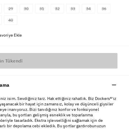
29
30
31
32
33
34
36
40
avoriye Ekle
ün Tükendi
lama
iniz isim. Sevdiğiniz tarz. Hak ettiğiniz rahatlık. Biz Dockers®'ız
 yaşanacak bir hayat için zamansız, kolay ve düşünceli giysiler
ye inanıyoruz. Bizi tanıdığınız konfor ve fonksiyonel
arıyla, bu şortları gelişmiş esneklik ve toparlanma
kleriyle tasarladık. Ekstra işlevselliğini sağlamak için de
rlı bir depolama cebi ekledik. Bu şortlar gardırobunuzun