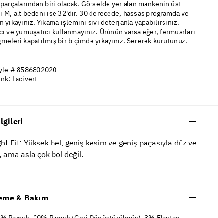
 parçalarından biri olacak. Görselde yer alan mankenin üst
 M, alt bedeni ise 32'dir. 30 derecede, hassas programda ve
n yıkayınız. Yıkama işlemini sıvı deterjanla yapabilirsiniz.
cı ve yumuşatıcı kullanmayınız. Ürünün varsa eğer, fermuarları
meleri kapatılmış bir biçimde yıkayınız. Sererek kurutunuz.
yle # 8586802020
nk: Lacivert
ilgileri
ght Fit: Yüksek bel, geniş kesim ve geniş paçasıyla düz ve
, ama asla çok bol değil.
eme & Bakım
% Pamuk, 20% Pamuk (Geri Dönüştürülmüş), 3% Elastan