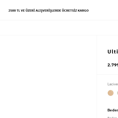
2500 TL VE ÜZERI ALIŞVERIŞLERDE ÜCRETSIZ KARGO
YFALAR
Ult
 koleksiyonu
2.79
s tarzı
Lacive
Beden
Beden