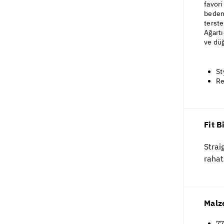
favori
bedeni
terste
Ağartı
ve düğ
St
Re
Fit B
Strai
rahat
Malz
77