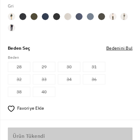
Gri
Beden Seç
Bedenini Bul
Beden
28
29
30
31
32
33
34
36
38
40
Favoriye Ekle
Ürün Tükendi