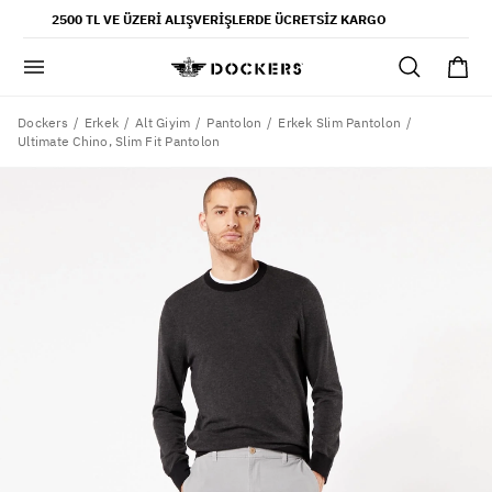
POPÜLER ARAMALAR
2500 TL VE ÜZERI ALIŞVERIŞLERDE ÜCRETSIZ KARGO
pantolon
gömlek
şort
Dockers
Erkek
Alt Giyim
Pantolon
Erkek Slim Pantolon
Ultimate Chino, Slim Fit Pantolon
ultimate chino pantolon
ona özel - erkek
ona özel - kadın
SAYFALAR
yaz koleksiyonu
ofis tarzı