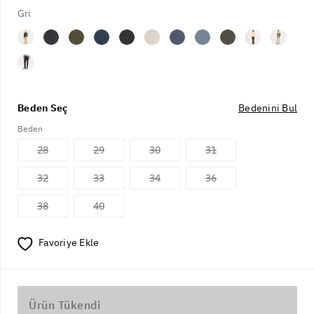
Gri
Beden Seç
Bedenini Bul
Beden
28
29
30
31
32
33
34
36
38
40
Favoriye Ekle
Ürün Tükendi