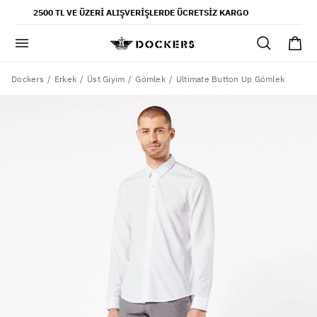
POPÜLER ARAMALAR
2500 TL VE ÜZERI ALIŞVERIŞLERDE ÜCRETSIZ KARGO
pantolon
gömlek
şort
Dockers
Ultimate Button Up Gömlek
Erkek
Üst Giyim
Gömlek
ultimate chino pantolon
ona özel - erkek
ona özel - kadın
SAYFALAR
yaz koleksiyonu
ofis tarzı