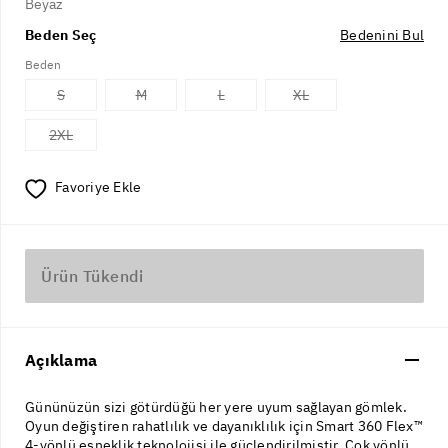
Beyaz
Beden Seç
Bedenini Bul
Beden
S
M
L
XL
2XL
Favoriye Ekle
Ürün Tükendi
Açıklama
Gününüzün sizi götürdüğü her yere uyum sağlayan gömlek.
Oyun değiştiren rahatlılık ve dayanıklılık için Smart 360 Flex™
4-yönlü esneklik teknolojisi ile güçlendirilmiştir. Çok yönlü