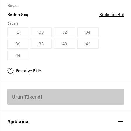
Beyaz
Beden Seç
Bedenini Bul
Beden
1
30
32
34
36
38
40
42
44
Favoriye Ekle
Ürün Tükendi
Açıklama