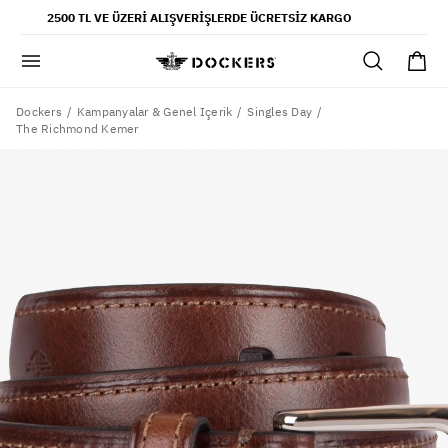
POPÜLER ARAMALAR
2500 TL VE ÜZERI ALIŞVERIŞLERDE ÜCRETSIZ KARGO
pantolon
gömlek
şort
Dockers
Kampanyalar & Genel Içerik
Singles Day
The Richmond Kemer
ultimate chino pantolon
ona özel - erkek
ona özel - kadın
SAYFALAR
yaz koleksiyonu
ofis tarzı