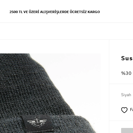
2500 TL VE ÜZERI ALIŞVERIŞLERDE ÜCRETSIZ KARGO
YFALAR
Sus
 koleksiyonu
%30 
s tarzı
Siyah
F