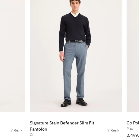
Signature Stain Defender Slim Fit
Go Pol
Mavi
Pantolon
7 Renk
7 Renk
Gri
2.499