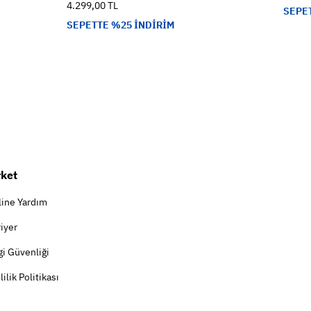
4.299,00 TL
SEPE
SEPETTE %25 İNDİRİM
rket
line Yardım
iyer
gi Güvenliği
lilik Politikası