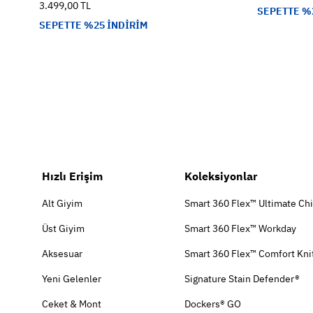
3.499,00 TL
SEPETTE %
SEPETTE %25 İNDİRİM
Hızlı Erişim
Koleksiyonlar
Alt Giyim
Smart 360 Flex™ Ultimate Ch
Üst Giyim
Smart 360 Flex™ Workday
Aksesuar
Smart 360 Flex™ Comfort Kni
Yeni Gelenler
Signature Stain Defender®
Ceket & Mont
Dockers® GO