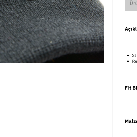
Ür
Açık
St
Re
Fit B
Malz