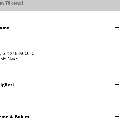
ün Tükendi
lama
yle # 2688900010
nk: Siyah
ilgileri
eme & Bakım