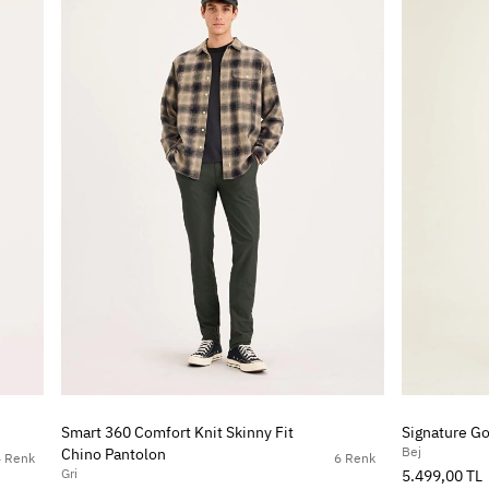
Smart 360 Comfort Knit Skinny Fit
Signature Go
Bej
Chino Pantolon
6 Renk
6 Renk
Gri
5.499,00 TL