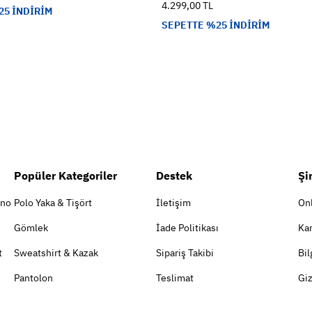
4.299,00 TL
25 İNDİRİM
SEPETTE %25 İNDİRİM
Popüler Kategoriler
Destek
Şi
ino
Polo Yaka & Tişört
İletişim
On
Gömlek
İade Politikası
Kar
t
Sweatshirt & Kazak
Sipariş Takibi
Bil
Pantolon
Teslimat
Giz