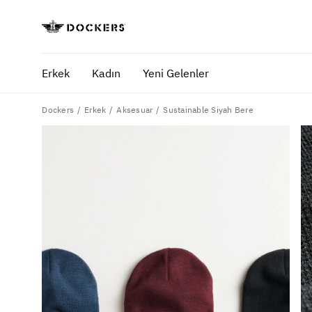
Erkek
Kadın
Yeni Gelenler
Dockers
Sustainable Siyah Bere
Erkek
Aksesuar
POPÜLER ARAMALAR
SA
pantolon
yaz
gömlek
ofi
şort
ultimate chino pantolon
ona özel - erkek
ona özel - kadın