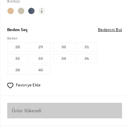
Kırmızı
Beden Seç
Bedenini Bul
Beden
28
29
30
31
32
33
34
36
38
40
Favoriye Ekle
Ürün Tükendi