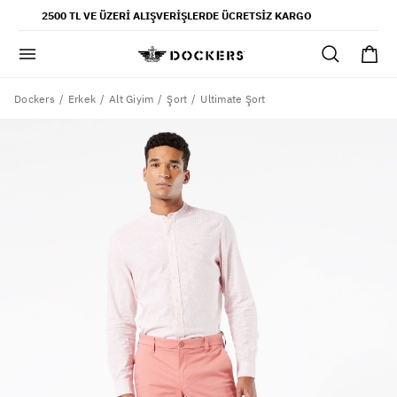
POPÜLER ARAMALAR
2500 TL VE ÜZERI ALIŞVERIŞLERDE ÜCRETSIZ KARGO
pantolon
gömlek
şort
Dockers
Ultimate Şort
Erkek
Alt Giyim
Şort
ultimate chino pantolon
ona özel - erkek
ona özel - kadın
SAYFALAR
yaz koleksiyonu
ofis tarzı