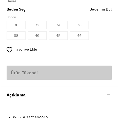
Beyaz
Beden Seç
Bedenini Bul
Beden
30
32
34
36
38
40
42
44
Favoriye Ekle
Ürün Tükendi
Açıklama
Style # 2271300040