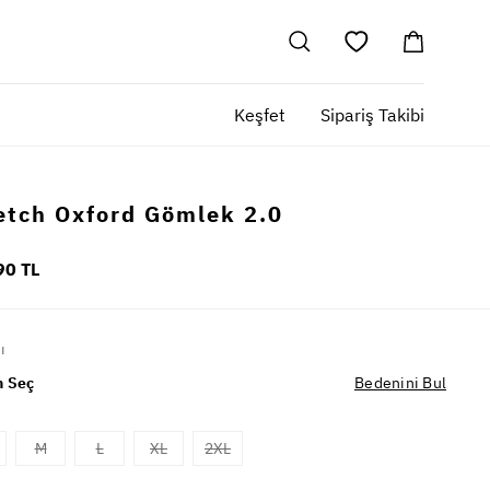
Keşfet
Sipariş Takibi
etch Oxford Gömlek 2.0
90 TL
ı
 Seç
Bedenini Bul
M
L
XL
2XL