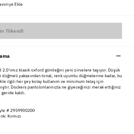
avoriye Ekle
ün Tükendi
lama
 2.0'ımız klasik oxford gömleğini yeni zirvelere taşıyor. Düşük
li düğmeli yakasından tonal, renk uyumlu düğmelerine kadar, bu
le ilgili her şey kolay kullanım ve minimum telaş için
ıştır. Dockers pantolonlarınızla ne giyeceğinizi merak ettiğiniz
 geride kaldı.
yle # 2959900200
nk: Kırmızı