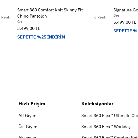
Smart 360 Comfort Knit Skinny Fit
Signature Go
Bej
Chino Pantolon
5 Renk
6 Renk
Gri
5.499,00 TL
3.499,00 TL
SEPETTE %
SEPETTE %25 İNDİRİM
Hızlı Erişim
Koleksiyonlar
Alt Giyim
Smart 360 Flex™ Ultimate Ch
Üst Giyim
Smart 360 Flex™ Workday
Aksesuar
Smart 360 Flex™ Comfort Kni