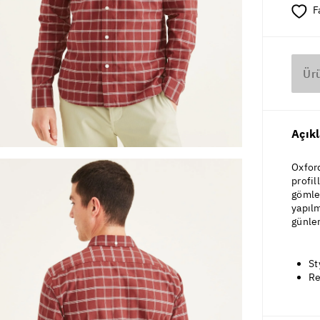
F
Ür
Açık
Oxford
profil
gömlek
yapılm
günler
St
Re