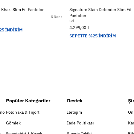
 Khaki Slim Fit Pantolon
Signature Stain Defender Slim Fit
Pantolon
5 Renk
Gri
4.299,00 TL
25 İNDİRİM
SEPETTE %25 İNDİRİM
Popüler Kategoriler
Destek
Şi
ino
Polo Yaka & Tişört
İletişim
On
Gömlek
İade Politikası
Kar
t
Sweatshirt & Kazak
Sipariş Takibi
Bil