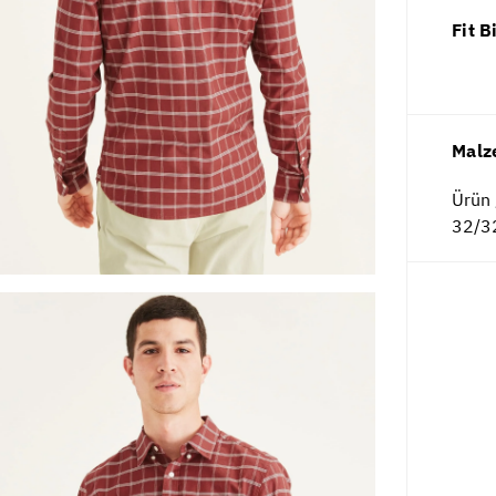
Fit B
Malz
Ürün 
32/32