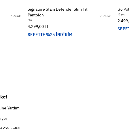
Signature Stain Defender Slim Fit
Go Pol
Mavi
Pantolon
7 Renk
7 Renk
Gri
2.499
4.299,00 TL
SEPE
SEPETTE %25 İNDİRİM
rket
line Yardım
iyer
gi Güvenliği