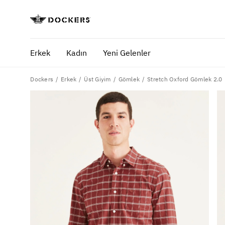
Erkek
Kadın
Yeni Gelenler
Dockers
Stretch Oxford Gömlek 2.0
Erkek
Üst Giyim
Gömlek
POPÜLER ARAMALAR
SA
pantolon
yaz
gömlek
ofi
şort
ultimate chino pantolon
ona özel - erkek
ona özel - kadın