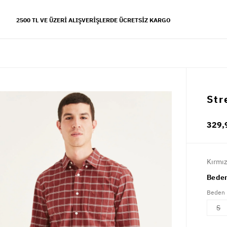
2500 TL VE ÜZERI ALIŞVERIŞLERDE ÜCRETSIZ KARGO
YFALAR
Str
 koleksiyonu
329,
s tarzı
Kırmız
Beden
Beden
S