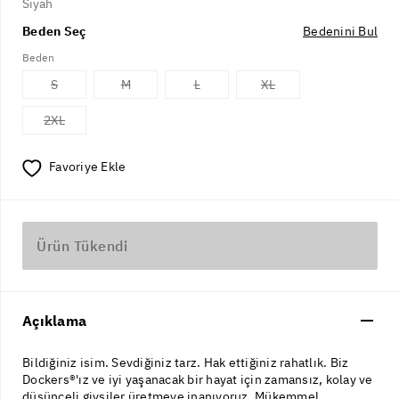
Siyah
Beden Seç
Bedenini Bul
Beden
S
M
L
XL
2XL
Favoriye Ekle
Ürün Tükendi
Açıklama
Bildiğiniz isim. Sevdiğiniz tarz. Hak ettiğiniz rahatlık. Biz
Dockers®'ız ve iyi yaşanacak bir hayat için zamansız, kolay ve
düşünceli giysiler üretmeye inanıyoruz. Mükemmel