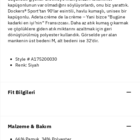
kapüşonlunun var olmadığını söylüyorlardı, onu biz yarattık.
Dockers® Sport'tan 90'lar esintili, havlu kumaşlı, unisex bir
kapüşonlu. Adeta crème de la crème – Yani bizce "Bugüne
kadarki en iyi’nin” Fransızcası. Daha az atık kumaş çıkarmak
ve çöplüklere giden atık miktarını azaltmak için geri
dönüştürülmüş polyester kullandık. Görselde yer alan
mankenin üst bedeni M, alt bedeni ise 32'dir.
Style # A175200030
Renk: Siyah
Fit Bilgileri
Malzeme & Bakım
66% Pamuk, 34% Polyester