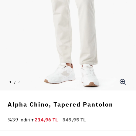
1
/
6
Alpha Chino, Tapered Pantolon
%39 indirim
214,96 TL
349,95 TL