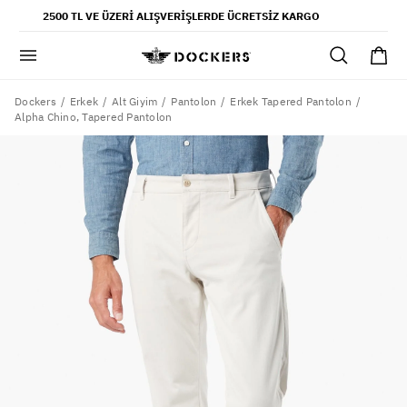
POPÜLER ARAMALAR
2500 TL VE ÜZERI ALIŞVERIŞLERDE ÜCRETSIZ KARGO
pantolon
gömlek
şort
Dockers
Erkek
Alt Giyim
Pantolon
Erkek Tapered Pantolon
Alpha Chino, Tapered Pantolon
ultimate chino pantolon
ona özel - erkek
ona özel - kadın
SAYFALAR
yaz koleksiyonu
ofis tarzı