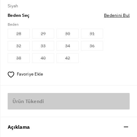
Siyah
Beden Seç
Bedenini Bul
Beden
28
29
30
31
32
33
34
36
38
40
42
Favoriye Ekle
Ürün Tükendi
Açıklama