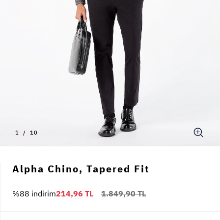
1
/
10
Alpha Chino, Tapered Fit
%88 indirim
214,96 TL
1.849,90 TL