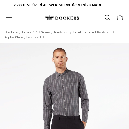
POPÜLER ARAMALAR
2500 TL VE ÜZERI ALIŞVERIŞLERDE ÜCRETSIZ KARGO
pantolon
gömlek
şort
Dockers
Erkek
Alt Giyim
Pantolon
Erkek Tapered Pantolon
Alpha Chino, Tapered Fit
ultimate chino pantolon
ona özel - erkek
ona özel - kadın
SAYFALAR
yaz koleksiyonu
ofis tarzı