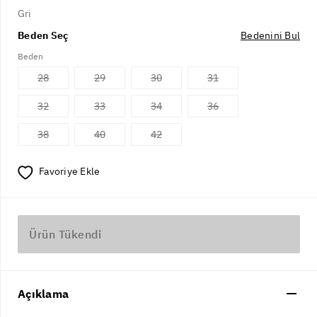
Gri
Beden Seç
Bedenini Bul
Beden
28
29
30
31
32
33
34
36
38
40
42
Favoriye Ekle
Ürün Tükendi
Açıklama