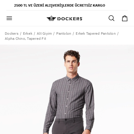
POPÜLER ARAMALAR
2500 TL VE ÜZERI ALIŞVERIŞLERDE ÜCRETSIZ KARGO
pantolon
gömlek
şort
Dockers
Erkek
Alt Giyim
Pantolon
Erkek Tapered Pantolon
Alpha Chino, Tapered Fit
ultimate chino pantolon
ona özel - erkek
ona özel - kadın
SAYFALAR
yaz koleksiyonu
ofis tarzı