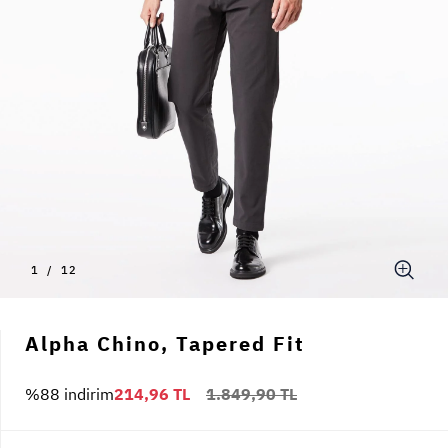
1
/
12
Alpha Chino, Tapered Fit
%88 indirim
214,96 TL
1.849,90 TL