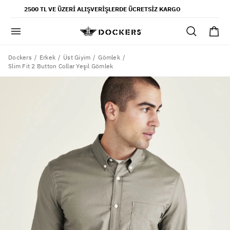
POPÜLER ARAMALAR
2500 TL VE ÜZERI ALIŞVERIŞLERDE ÜCRETSIZ KARGO
pantolon
gömlek
şort
Dockers
Erkek
Üst Giyim
Gömlek
Slim Fit 2 Button Collar Yeşil Gömlek
ultimate chino pantolon
ona özel - erkek
ona özel - kadın
SAYFALAR
yaz koleksiyonu
ofis tarzı