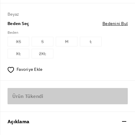
Beyaz
Beden Seç
Bedenini Bul
Beden
XS
S
M
L
XL
2XL
Favoriye Ekle
Ürün Tükendi
Açıklama