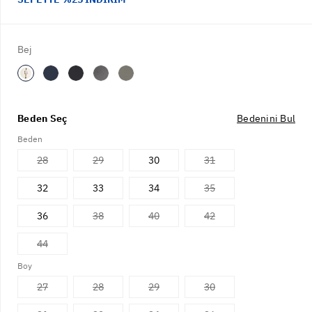
Bej
Beden Seç
Bedenini Bul
Beden
28
29
30
31
32
33
34
35
36
38
40
42
44
Boy
27
28
29
30