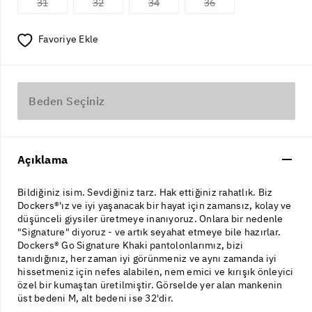
31
32
34
36
Favoriye Ekle
Beden Seçiniz
Açıklama
Bildiğiniz isim. Sevdiğiniz tarz. Hak ettiğiniz rahatlık. Biz
Dockers®'ız ve iyi yaşanacak bir hayat için zamansız, kolay ve
düşünceli giysiler üretmeye inanıyoruz. Onlara bir nedenle
"Signature" diyoruz - ve artık seyahat etmeye bile hazırlar.
Dockers® Go Signature Khaki pantolonlarımız, bizi
tanıdığınız, her zaman iyi görünmeniz ve aynı zamanda iyi
hissetmeniz için nefes alabilen, nem emici ve kırışık önleyici
özel bir kumaştan üretilmiştir. Görselde yer alan mankenin
üst bedeni M, alt bedeni ise 32'dir.