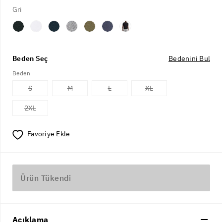
Gri
Beden Seç
Bedenini Bul
Beden
S
M
L
XL
2XL
Favoriye Ekle
Ürün Tükendi
Açıklama