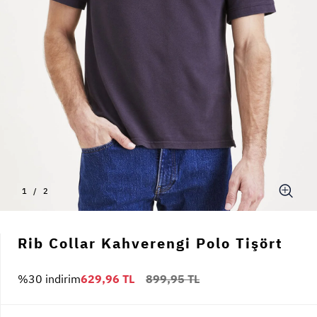
1
/
2
Rib Collar Kahverengi Polo Tişört
%30 indirim
629,96 TL
899,95 TL