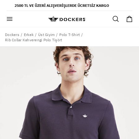
POPÜLER ARAMALAR
2500 TL VE ÜZERI ALIŞVERIŞLERDE ÜCRETSIZ KARGO
pantolon
gömlek
şort
Dockers
Erkek
Üst Giyim
Polo T-Shirt
Rib Collar Kahverengi Polo Tişört
ultimate chino pantolon
ona özel - erkek
ona özel - kadın
SAYFALAR
yaz koleksiyonu
ofis tarzı