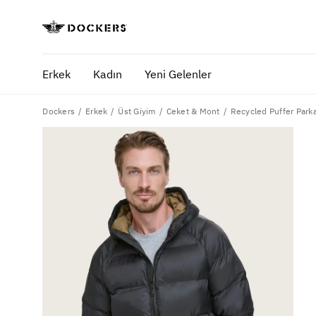
Erkek
Kadın
Yeni Gelenler
Dockers
Recycled Puffer Park
Erkek
Üst Giyim
Ceket & Mont
POPÜLER ARAMALAR
SA
pantolon
yaz
gömlek
ofi
şort
ultimate chino pantolon
ona özel - erkek
ona özel - kadın