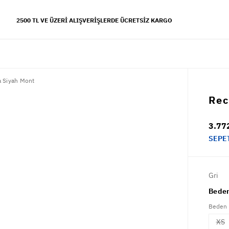
2500 TL VE ÜZERI ALIŞVERIŞLERDE ÜCRETSIZ KARGO
a Siyah Mont
YFALAR
Rec
 koleksiyonu
3.77
s tarzı
SEPE
Gri
Beden
Beden
XS