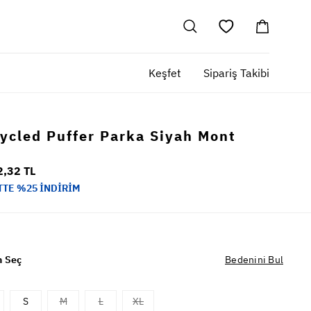
Keşfet
Sipariş Takibi
ycled Puffer Parka Siyah Mont
2,32 TL
TTE %25 İNDİRİM
 Seç
Bedenini Bul
S
M
L
XL