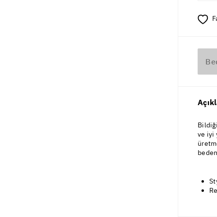
F
Be
Açık
Bildiğ
ve iyi
üretm
bedeni
St
Re