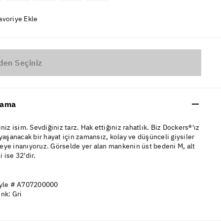
avoriye Ekle
den Seçiniz
lama
iniz isim. Sevdiğiniz tarz. Hak ettiğiniz rahatlık. Biz Dockers®'ız
 yaşanacak bir hayat için zamansız, kolay ve düşünceli giysiler
eye inanıyoruz. Görselde yer alan mankenin üst bedeni M, alt
 ise 32'dir.
yle # A707200000
nk: Gri