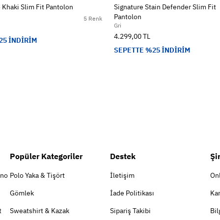
 Khaki Slim Fit Pantolon
Signature Stain Defender Slim Fit
Pantolon
5 Renk
Gri
4.299,00 TL
25 İNDİRİM
SEPETTE %25 İNDİRİM
Popüler Kategoriler
Destek
Şi
ino
Polo Yaka & Tişört
İletişim
On
Gömlek
İade Politikası
Kar
t
Sweatshirt & Kazak
Sipariş Takibi
Bil