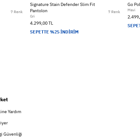
Signature Stain Defender Slim Fit
Go Pol
Mavi
Pantolon
7 Renk
7 Renk
Gri
2.499
4.299,00 TL
SEPE
SEPETTE %25 İNDİRİM
rket
line Yardım
iyer
gi Güvenliği