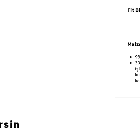
Fit B
Malz
98
30
iş
ku
ka
rsin