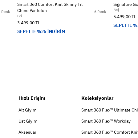
Smart 360 Comfort Knit Skinny Fit
Signature Go
Bej
Chino Pantolon
6 Renk
6 Renk
Gri
5.499,00 TL
3.499,00 TL
SEPETTE %
SEPETTE %25 İNDİRİM
Hızlı Erişim
Koleksiyonlar
Alt Giyim
Smart 360 Flex™ Ultimate Ch
Üst Giyim
Smart 360 Flex™ Workday
Aksesuar
Smart 360 Flex™ Comfort Kni