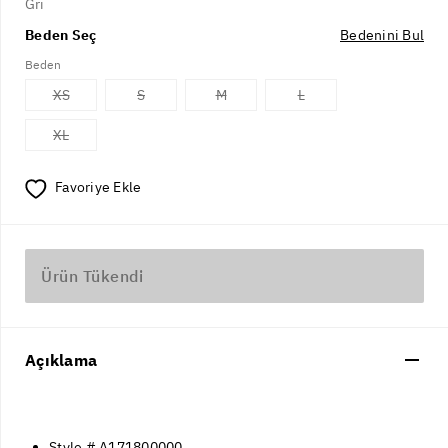
Gri
Beden Seç
Bedenini Bul
Beden
XS
S
M
L
XL
Favoriye Ekle
Ürün Tükendi
Açıklama
Style # A171800000