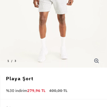
1
/
3
Playa Şort
%30 indirim
279,96 TL
400,00 TL