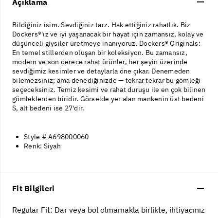
Açıklama
Bildiğiniz isim. Sevdiğiniz tarz. Hak ettiğiniz rahatlık. Biz
Dockers®'ız ve iyi yaşanacak bir hayat için zamansız, kolay ve
düşünceli giysiler üretmeye inanıyoruz. Dockers® Originals:
En temel stillerden oluşan bir koleksiyon. Bu zamansız,
modern ve son derece rahat ürünler, her şeyin üzerinde
sevdiğimiz kesimler ve detaylarla öne çıkar. Denemeden
bilemezsiniz; ama denediğinizde — tekrar tekrar bu gömleği
seçeceksiniz. Temiz kesimi ve rahat duruşu ile en çok bilinen
gömleklerden biridir. Görselde yer alan mankenin üst bedeni
S, alt bedeni ise 27'dir.
Style # A698000060
Renk: Siyah
Fit Bilgileri
Regular Fit: Dar veya bol olmamakla birlikte, ihtiyacınız