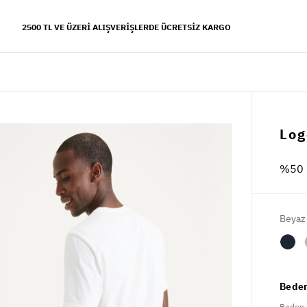
2500 TL VE ÜZERI ALIŞVERIŞLERDE ÜCRETSIZ KARGO
YFALAR
Log
 koleksiyonu
%50 
s tarzı
Beyaz
Beden
Beden