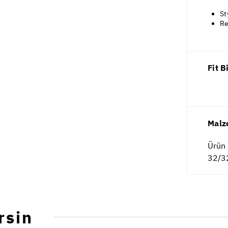
St
Re
Fit B
Malz
Ürün 
32/32
rsin