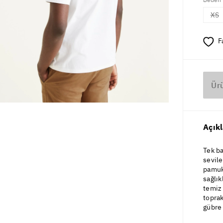
XS
F
Ür
Açık
Tek ba
sevile
pamukt
sağlık
temiz
toprak
gübre 