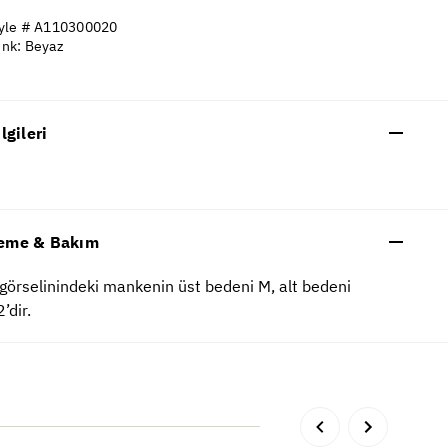
yle # A110300020
nk: Beyaz
ilgileri
eme & Bakım
görselinindeki mankenin üst bedeni M, alt bedeni
’dir.