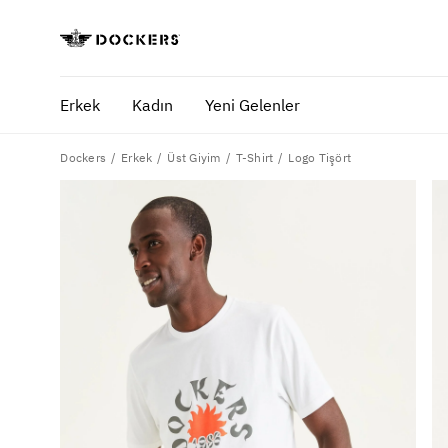
Erkek
Kadın
Yeni Gelenler
Dockers
Logo Tişört
Erkek
Üst Giyim
T-Shirt
POPÜLER ARAMALAR
SA
pantolon
yaz
gömlek
ofi
şort
ultimate chino pantolon
ona özel - erkek
ona özel - kadın