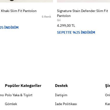
 Khaki Slim Fit Pantolon
Signature Stain Defender Slim Fit
Pantolon
5 Renk
Gri
4.299,00 TL
25 İNDİRİM
SEPETTE %25 İNDİRİM
Popüler Kategoriler
Destek
Şi
ino
Polo Yaka & Tişört
İletişim
On
Gömlek
İade Politikası
Kar