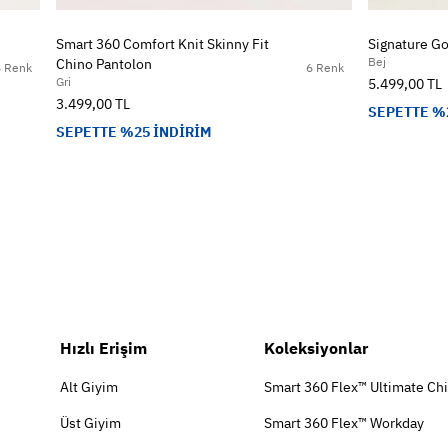
Smart 360 Comfort Knit Skinny Fit
Signature Go
Bej
Chino Pantolon
5 Renk
6 Renk
Gri
5.499,00 TL
3.499,00 TL
SEPETTE %
SEPETTE %25 İNDİRİM
Hızlı Erişim
Koleksiyonlar
Alt Giyim
Smart 360 Flex™ Ultimate Ch
Üst Giyim
Smart 360 Flex™ Workday