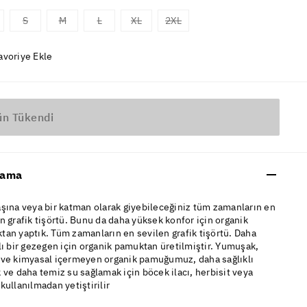
S
M
L
XL
2XL
avoriye Ekle
ün Tükendi
lama
şına veya bir katman olarak giyebileceğiniz tüm zamanların en
n grafik tişörtü. Bunu da daha yüksek konfor için organik
an yaptık. Tüm zamanların en sevilen grafik tişörtü. Daha
lı bir gezegen için organik pamuktan üretilmiştir. Yumuşak,
 ve kimyasal içermeyen organik pamuğumuz, daha sağlıklı
 ve daha temiz su sağlamak için böcek ilacı, herbisit veya
kullanılmadan yetiştirilir