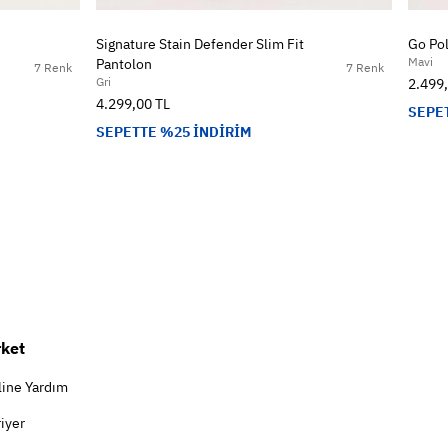
Signature Stain Defender Slim Fit
Go Pol
Mavi
Pantolon
7 Renk
7 Renk
Gri
2.499
4.299,00 TL
SEPE
SEPETTE %25 İNDİRİM
rket
line Yardım
iyer