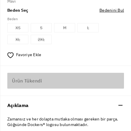
Mavi
Beden Seç
Bedenini Bul
Beden
XS
S
M
L
XL
2XL
Favoriye Ekle
Ürün Tükendi
Açıklama
Zamansız ve her dolapta mutlaka olması gereken bir parça.
Göğsünde Dockers® logosu bulunmaktadır.