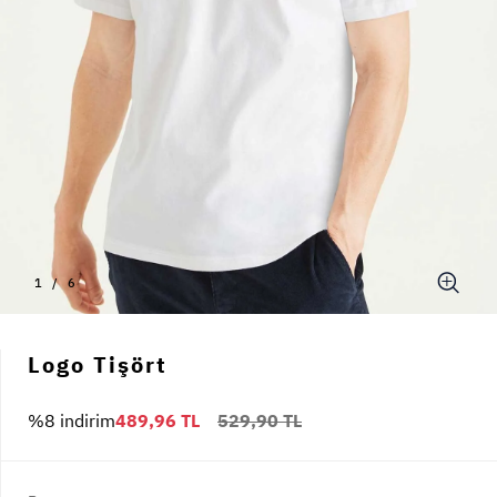
1
/
6
Logo Tişört
%8 indirim
489,96 TL
529,90 TL