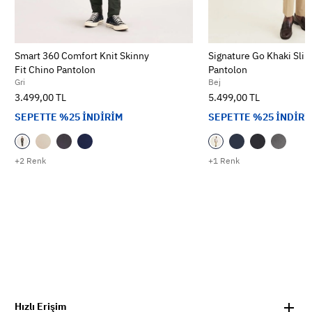
Smart 360 Comfort Knit Skinny
Signature Go Khaki Slim
Fit Chino Pantolon
Pantolon
Gri
Bej
3.499,00 TL
5.499,00 TL
SEPETTE %25 İNDİRİM
SEPETTE %25 İNDİRİ
+2 Renk
+1 Renk
Hızlı Erişim