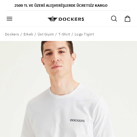
POPÜLER ARAMALAR
2500 TL VE ÜZERI ALIŞVERIŞLERDE ÜCRETSIZ KARGO
pantolon
gömlek
şort
Dockers
Logo Tişört
Erkek
Üst Giyim
T-Shirt
ultimate chino pantolon
ona özel - erkek
ona özel - kadın
SAYFALAR
yaz koleksiyonu
ofis tarzı