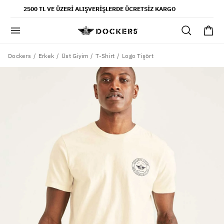
POPÜLER ARAMALAR
2500 TL VE ÜZERI ALIŞVERIŞLERDE ÜCRETSIZ KARGO
pantolon
gömlek
şort
Dockers
Logo Tişört
Erkek
Üst Giyim
T-Shirt
ultimate chino pantolon
ona özel - erkek
ona özel - kadın
SAYFALAR
yaz koleksiyonu
ofis tarzı