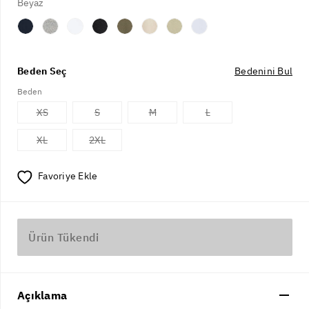
Beyaz
Beden Seç
Bedenini Bul
Beden
XS
S
M
L
XL
2XL
Favoriye Ekle
Ürün Tükendi
Açıklama