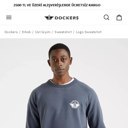
POPÜLER ARAMALAR
2500 TL VE ÜZERI ALIŞVERIŞLERDE ÜCRETSIZ KARGO
pantolon
gömlek
şort
Dockers
Logo Sweatshirt
Erkek
Üst Giyim
Sweatshirt
ultimate chino pantolon
ona özel - erkek
ona özel - kadın
SAYFALAR
yaz koleksiyonu
ofis tarzı