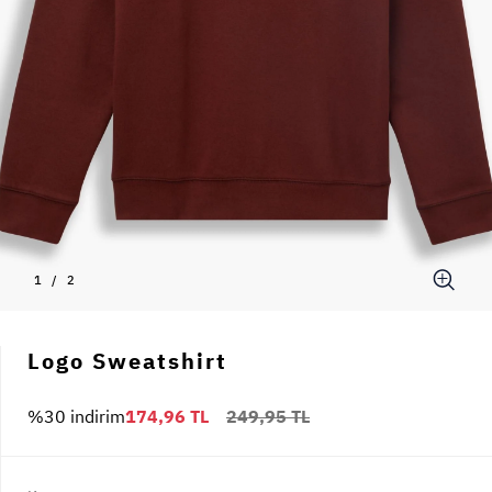
1
/
2
Logo Sweatshirt
%30 indirim
174,96 TL
249,95 TL