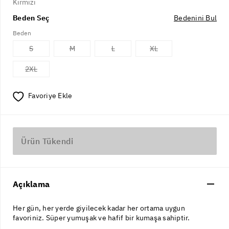
Kırmızı
Beden Seç
Bedenini Bul
Beden
S
M
L
XL
2XL
Favoriye Ekle
Ürün Tükendi
Açıklama
Her gün, her yerde giyilecek kadar her ortama uygun
favoriniz. Süper yumuşak ve hafif bir kumaşa sahiptir.