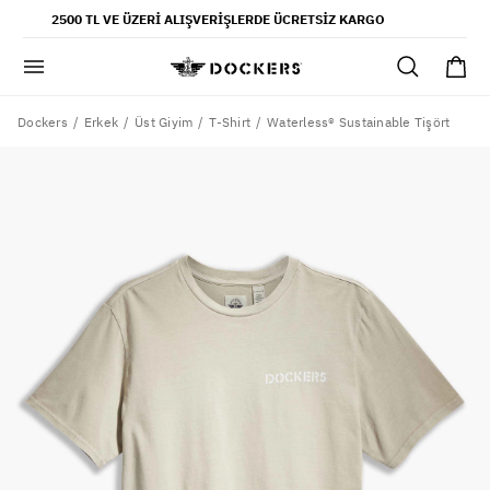
POPÜLER ARAMALAR
2500 TL VE ÜZERI ALIŞVERIŞLERDE ÜCRETSIZ KARGO
pantolon
gömlek
şort
Dockers
Waterless® Sustainable Tişört
Erkek
Üst Giyim
T-Shirt
ultimate chino pantolon
ona özel - erkek
ona özel - kadın
SAYFALAR
yaz koleksiyonu
ofis tarzı