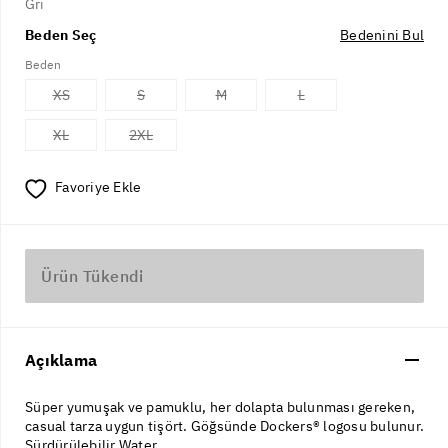
Gri
Beden Seç
Bedenini Bul
Beden
XS
S
M
L
XL
2XL
Favoriye Ekle
Ürün Tükendi
Açıklama
Süper yumuşak ve pamuklu, her dolapta bulunması gereken,
casual tarza uygun tişört. Göğsünde Dockers® logosu bulunur.
Sürdürülebilir Water