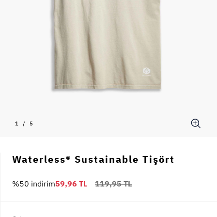
1
/
5
Waterless® Sustainable Tişört
%50 indirim
59,96 TL
119,95 TL