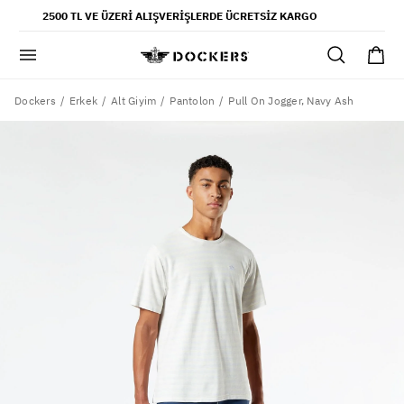
POPÜLER ARAMALAR
2500 TL VE ÜZERI ALIŞVERIŞLERDE ÜCRETSIZ KARGO
pantolon
gömlek
şort
Dockers
Pull On Jogger, Navy Ash
Erkek
Alt Giyim
Pantolon
ultimate chino pantolon
ona özel - erkek
ona özel - kadın
SAYFALAR
yaz koleksiyonu
ofis tarzı