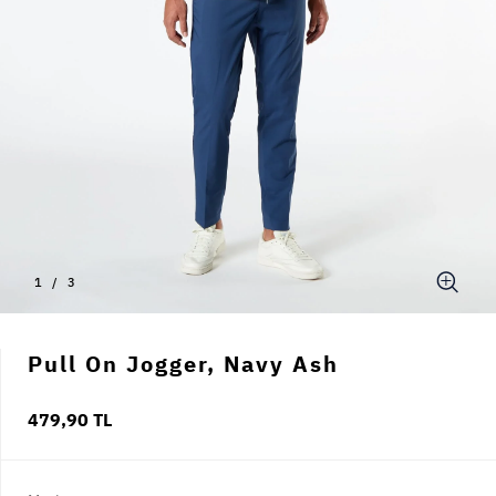
1
/
3
Pull On Jogger, Navy Ash
479,90 TL