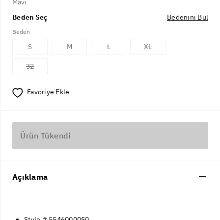
Mavi
Beden Seç
Bedenini Bul
Beden
S
M
L
XL
32
Favoriye Ekle
Ürün Tükendi
Açıklama
Style # 5546000050