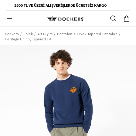
POPÜLER ARAMALAR
2500 TL VE ÜZERI ALIŞVERIŞLERDE ÜCRETSIZ KARGO
pantolon
gömlek
şort
Dockers
Erkek
Alt Giyim
Pantolon
Erkek Tapered Pantolon
Heritage Chino, Tapered Fit
ultimate chino pantolon
ona özel - erkek
ona özel - kadın
SAYFALAR
yaz koleksiyonu
ofis tarzı