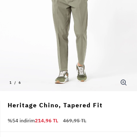
1
/
6
Heritage Chino, Tapered Fit
%54 indirim
214,96 TL
469,95 TL