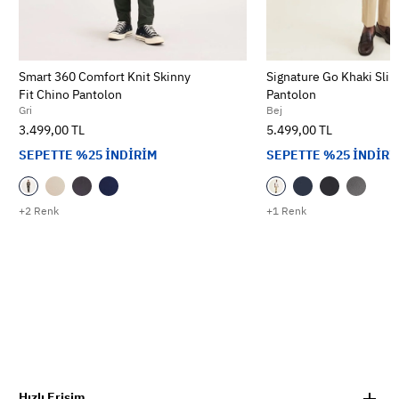
Smart 360 Comfort Knit Skinny
Signature Go Khaki Slim
Fit Chino Pantolon
Pantolon
Gri
Bej
3.499,00 TL
5.499,00 TL
SEPETTE %25 İNDİRİM
SEPETTE %25 İNDİRİ
+2 Renk
+1 Renk
Hızlı Erişim