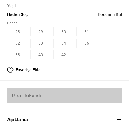
Yeşil
Beden Seç
Bedenini Bul
Beden
28
29
30
31
32
33
34
36
38
40
42
Favoriye Ekle
Ürün Tükendi
Açıklama