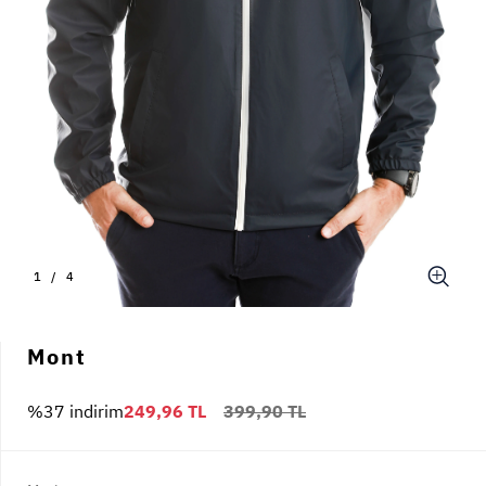
1
/
4
Mont
%37 indirim
249,96 TL
399,90 TL