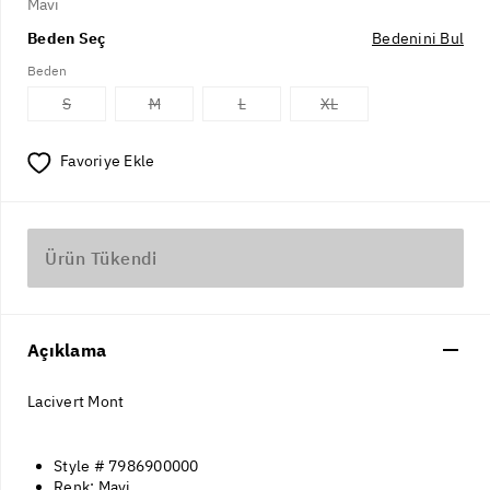
Mavi
Beden Seç
Bedenini Bul
Beden
S
M
L
XL
Favoriye Ekle
Ürün Tükendi
Açıklama
Lacivert Mont
Style # 7986900000
Renk: Mavi