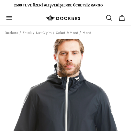
POPÜLER ARAMALAR
2500 TL VE ÜZERI ALIŞVERIŞLERDE ÜCRETSIZ KARGO
pantolon
gömlek
şort
Dockers
Mont
Erkek
Üst Giyim
Ceket & Mont
ultimate chino pantolon
ona özel - erkek
ona özel - kadın
SAYFALAR
yaz koleksiyonu
ofis tarzı