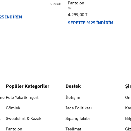
Pantolon
5 Renk
Gri
4.299,00 TL
25 İNDİRİM
SEPETTE %25 İNDİRİM
Popüler Kategoriler
Destek
Şi
ino
Polo Yaka & Tişört
İletişim
On
Gömlek
İade Politikası
Kar
t
Sweatshirt & Kazak
Sipariş Takibi
Bil
Pantolon
Teslimat
Giz