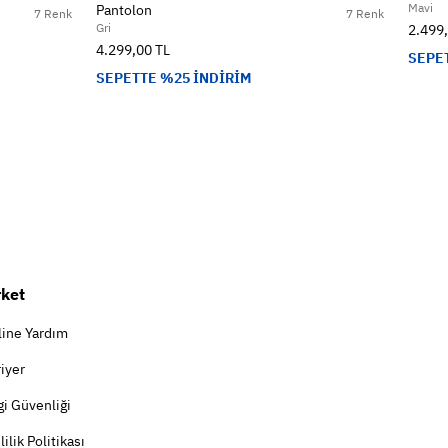
Mavi
Pantolon
7 Renk
7 Renk
Gri
2.499
4.299,00 TL
SEPE
SEPETTE %25 İNDİRİM
rket
line Yardım
iyer
gi Güvenliği
lilik Politikası