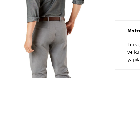
Malz
Ters 
ve ku
yapıla