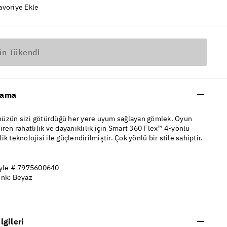
avoriye Ekle
ün Tükendi
lama
üzün sizi götürdüğü her yere uyum sağlayan gömlek. Oyun
iren rahatlılık ve dayanıklılık için Smart 360 Flex™ 4-yönlü
ik teknolojisi ile güçlendirilmiştir. Çok yönlü bir stile sahiptir.
yle # 7975600640
nk: Beyaz
ilgileri