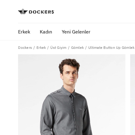
Erkek
Kadın
Yeni Gelenler
Dockers
Ultimate Button Up Gömlek
Erkek
Üst Giyim
Gömlek
POPÜLER ARAMALAR
SA
pantolon
yaz
gömlek
ofi
şort
ultimate chino pantolon
ona özel - erkek
ona özel - kadın