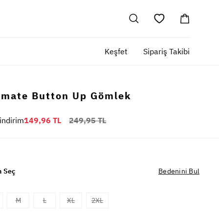
Keşfet
Sipariş Takibi
imate Button Up Gömlek
indirim
149,96 TL
249,95 TL
 Seç
Bedenini Bul
M
L
XL
2XL