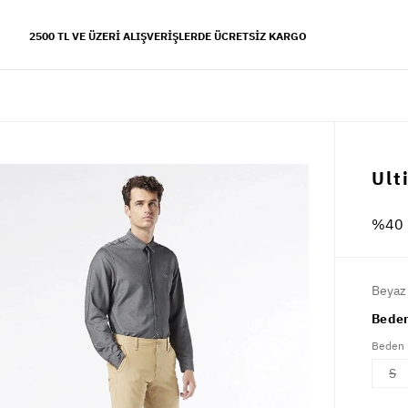
2500 TL VE ÜZERI ALIŞVERIŞLERDE ÜCRETSIZ KARGO
YFALAR
Ult
 koleksiyonu
%40 
s tarzı
Beyaz
Beden
Beden
S