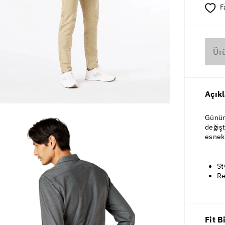
F
Ür
Açık
Günün
değişt
esnekl
St
Re
Fit B