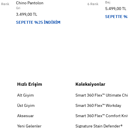
Bej
Chino Pantolon
5 Renk
6 Renk
Gri
5.499,00 TL
3.499,00 TL
SEPETTE %
SEPETTE %25 İNDİRİM
Hızlı Erişim
Koleksiyonlar
Alt Giyim
Smart 360 Flex™ Ultimate Ch
Üst Giyim
Smart 360 Flex™ Workday
Aksesuar
Smart 360 Flex™ Comfort Kni
Yeni Gelenler
Signature Stain Defender®