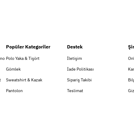
Popüler Kategoriler
Destek
Şi
ino
Polo Yaka & Tişört
İletişim
On
Gömlek
İade Politikası
Kar
t
Sweatshirt & Kazak
Sipariş Takibi
Bil
Pantolon
Teslimat
Giz