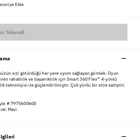
avoriye Ekle
ün Tükendi
lama
üzün sizi götürdüğü her yere uyum sağlayan gömlek. Oyun
iren rahatlılık ve dayanıklılık için Smart 360 Flex™ 4-yönlü
ik teknolojisi ile güçlendirilmiştir. Çok yönlü bir stile sahiptir.
yle # 7975600600
nk: Mavi
ilgileri