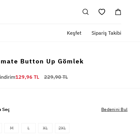
Keşfet
Sipariş Takibi
imate Button Up Gömlek
indirim
129,96 TL
229,90 TL
 Seç
Bedenini Bul
M
L
XL
2XL