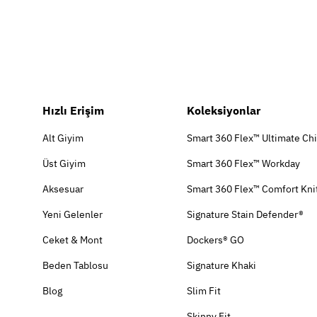
Hızlı Erişim
Koleksiyonlar
Alt Giyim
Smart 360 Flex™ Ultimate Ch
Üst Giyim
Smart 360 Flex™ Workday
Aksesuar
Smart 360 Flex™ Comfort Kni
Yeni Gelenler
Signature Stain Defender®
Ceket & Mont
Dockers® GO
Beden Tablosu
Signature Khaki
Blog
Slim Fit
Skinny Fit