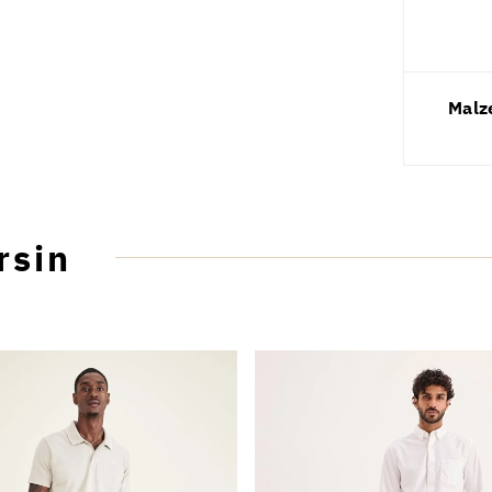
Malz
rsin