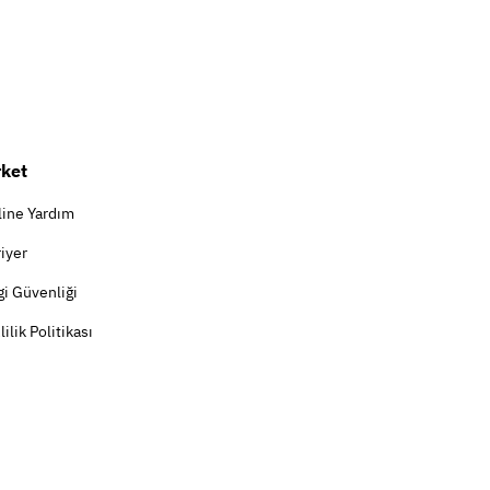
rket
line Yardım
iyer
gi Güvenliği
lilik Politikası