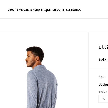
2500 TL VE ÜZERI ALIŞVERIŞLERDE ÜCRETSIZ KARGO
YFALAR
Ult
 koleksiyonu
%43 
s tarzı
Mavi
Beden
Beden
S