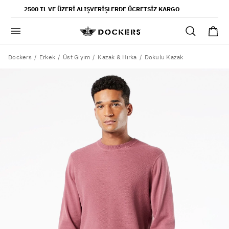
POPÜLER ARAMALAR
2500 TL VE ÜZERI ALIŞVERIŞLERDE ÜCRETSIZ KARGO
pantolon
gömlek
şort
Dockers
Dokulu Kazak
Erkek
Üst Giyim
Kazak & Hırka
ultimate chino pantolon
ona özel - erkek
ona özel - kadın
SAYFALAR
yaz koleksiyonu
ofis tarzı