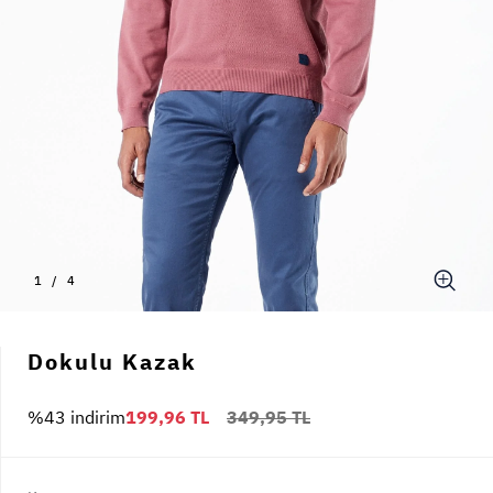
1
/
4
Dokulu Kazak
%43 indirim
199,96 TL
349,95 TL