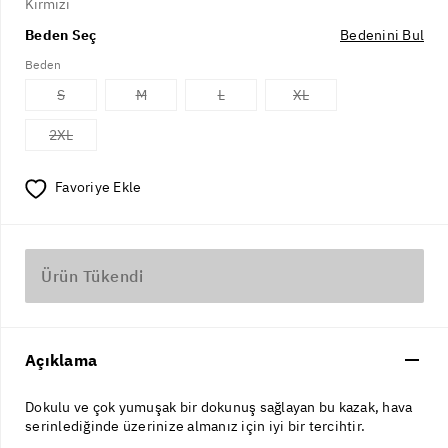
Kırmızı
Beden Seç
Bedenini Bul
Beden
S
M
L
XL
2XL
Favoriye Ekle
Ürün Tükendi
Açıklama
Dokulu ve çok yumuşak bir dokunuş sağlayan bu kazak, hava
serinlediğinde üzerinize almanız için iyi bir tercihtir.