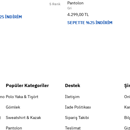
Pantolon
5 Renk
Gri
4.299,00 TL
25 İNDİRİM
SEPETTE %25 İNDİRİM
Popüler Kategoriler
Destek
Şi
ino
Polo Yaka & Tişört
İletişim
On
Gömlek
İade Politikası
Kar
t
Sweatshirt & Kazak
Sipariş Takibi
Bil
Pantolon
Teslimat
Giz