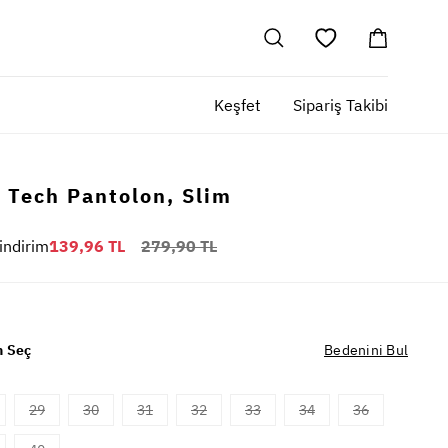
Keşfet
Sipariş Takibi
 Tech Pantolon, Slim
indirim
139,96 TL
279,90 TL
 Seç
Bedenini Bul
29
30
31
32
33
34
36