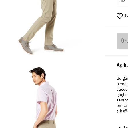
38
F
Ür
Açık
Bu gün
trendl
vücudu
güçle
sahipt
emici 
şık gö
St