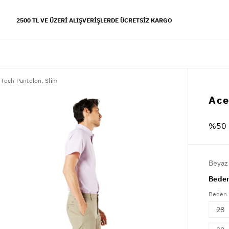
2500 TL VE ÜZERI ALIŞVERIŞLERDE ÜCRETSIZ KARGO
Tech Pantolon, Slim
YFALAR
Ace
 koleksiyonu
%50 
s tarzı
Beyaz
Beden
Beden
28