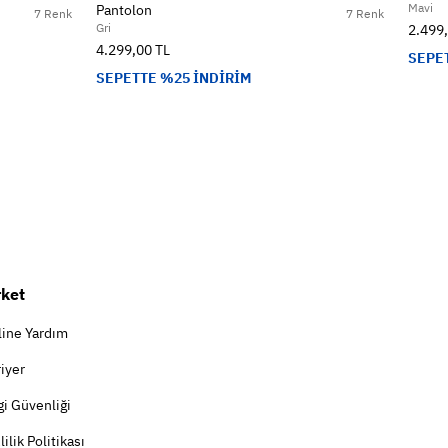
Mavi
Pantolon
7 Renk
7 Renk
Gri
2.499
4.299,00 TL
SEPE
SEPETTE %25 İNDİRİM
rket
line Yardım
iyer
gi Güvenliği
lilik Politikası