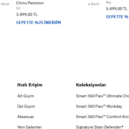
Bej
Chino Pantolon
6 Renk
6 Renk
Gri
5.499,00 TL
3.499,00 TL
SEPETTE %
SEPETTE %25 İNDİRİM
Hızlı Erişim
Koleksiyonlar
Alt Giyim
Smart 360 Flex™ Ultimate Ch
Üst Giyim
Smart 360 Flex™ Workday
Aksesuar
Smart 360 Flex™ Comfort Kni
Yeni Gelenler
Signature Stain Defender®