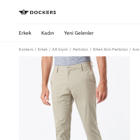
Erkek
Kadın
Yeni Gelenler
Dockers
Ace 
Erkek
Alt Giyim
Pantolon
Erkek Slim Pantolon
POPÜLER ARAMALAR
SA
pantolon
yaz
gömlek
ofi
şort
ultimate chino pantolon
ona özel - erkek
ona özel - kadın