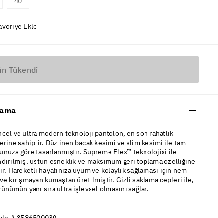
40
avoriye Ekle
ün Tükendi
lama
cel ve ultra modern teknoloji pantolon, en son rahatlık
erine sahiptir. Düz inen bacak kesimi ve slim kesimi ile tam
nuza göre tasarlanmıştır. Supreme Flex™ teknolojisi ile
ndirilmiş, üstün esneklik ve maksimum geri toplama özelliğine
ir. Hareketli hayatınıza uyum ve kolaylık sağlaması için nem
ve kırışmayan kumaştan üretilmiştir. Gizli saklama cepleri ile,
rünümün yanı sıra ultra işlevsel olmasını sağlar.
yle # 8586500030