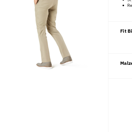
Re
Fit B
Malz