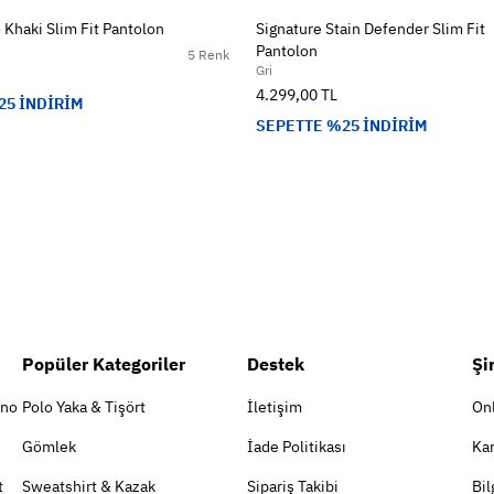
 Khaki Slim Fit Pantolon
Signature Stain Defender Slim Fit
Pantolon
5 Renk
Gri
4.299,00 TL
25 İNDİRİM
SEPETTE %25 İNDİRİM
Popüler Kategoriler
Destek
Şi
ino
Polo Yaka & Tişört
İletişim
On
Gömlek
İade Politikası
Kar
t
Sweatshirt & Kazak
Sipariş Takibi
Bil