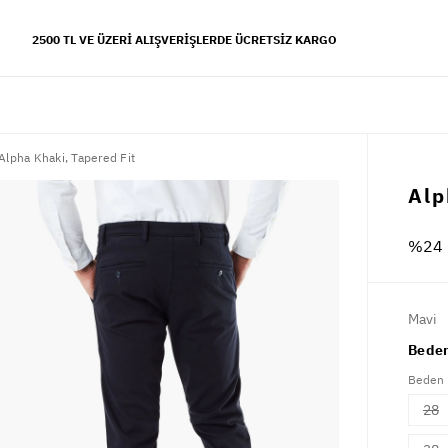
2500 TL VE ÜZERI ALIŞVERIŞLERDE ÜCRETSIZ KARGO
Alpha Khaki, Tapered Fit
YFALAR
Alp
 koleksiyonu
%24 
s tarzı
Mavi
Beden
Beden
28