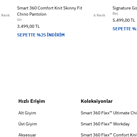
Smart 360 Comfort Knit Skinny Fit
Signature Go
Bej
Chino Pantolon
6 Renk
6 Renk
Gri
5.499,00 TL
3.499,00 TL
SEPETTE %
SEPETTE %25 İNDİRİM
Hızlı Erişim
Koleksiyonlar
Alt Giyim
Smart 360 Flex™ Ultimate Ch
Üst Giyim
Smart 360 Flex™ Workday
Aksesuar
Smart 360 Flex™ Comfort Kni