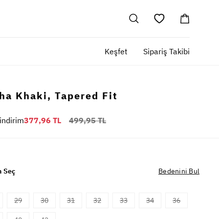
Keşfet
Sipariş Takibi
ha Khaki, Tapered Fit
indirim
377,96 TL
499,95 TL
 Seç
Bedenini Bul
29
30
31
32
33
34
36