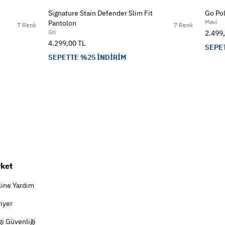
Signature Stain Defender Slim Fit
Go Pol
Mavi
Pantolon
7 Renk
7 Renk
Gri
2.499
4.299,00 TL
SEPE
SEPETTE %25 İNDİRİM
rket
line Yardım
iyer
gi Güvenliği