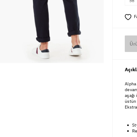
38
F
Ür
Açık
Alpha 
devam
aşağı 
üstün 
Ekstra
St
Re