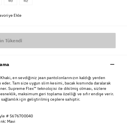
40
42
avoriye Ekle
ün Tükendi
lama
Khaki, en sevdiğiniz jean pantolonlarınızın kaldığı yerden
 eder. Tam size uygun slim kesimi, bacak kısmında daralarak
iner. Supreme Flex™ teknolojisi ile dikilmiş olması, sizlere
esneklik, maksimum geri toplama özelliği ve sıfır endişe verir.
 sağlamlık için geliştirilmiş ceplere sahiptir.
yle # 5676700040
nk: Mavi