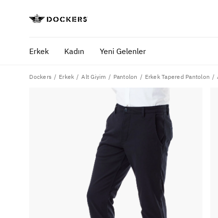
Erkek
Kadın
Yeni Gelenler
Dockers
Erkek
Alt Giyim
Pantolon
Erkek Tapered Pantolon
POPÜLER ARAMALAR
SA
pantolon
yaz
gömlek
ofi
şort
ultimate chino pantolon
ona özel - erkek
ona özel - kadın