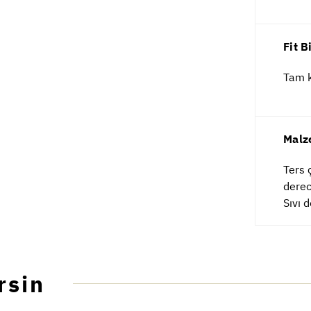
Fit B
Tam k
Malz
Ters 
derec
Sıvı 
rsin