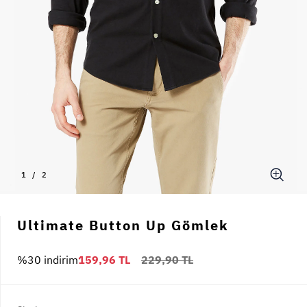
1
/
2
Ultimate Button Up Gömlek
%30 indirim
159,96 TL
229,90 TL