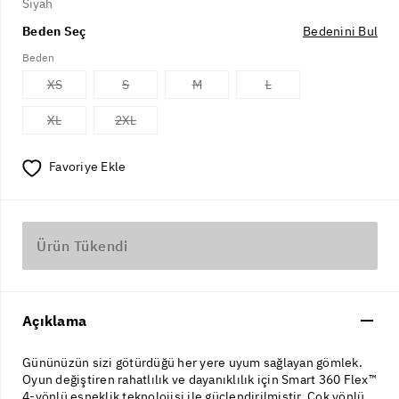
Siyah
Beden Seç
Bedenini Bul
Beden
XS
S
M
L
XL
2XL
Favoriye Ekle
Ürün Tükendi
Açıklama
Gününüzün sizi götürdüğü her yere uyum sağlayan gömlek.
Oyun değiştiren rahatlılık ve dayanıklılık için Smart 360 Flex™
4-yönlü esneklik teknolojisi ile güçlendirilmiştir. Çok yönlü