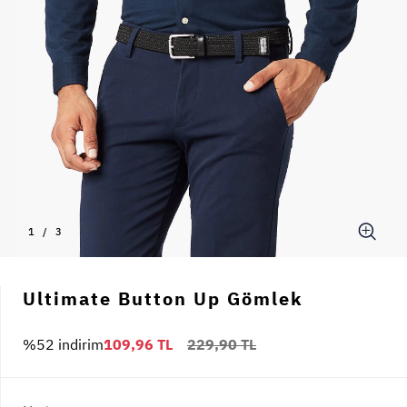
1
/
3
Ultimate Button Up Gömlek
%52 indirim
109,96 TL
229,90 TL