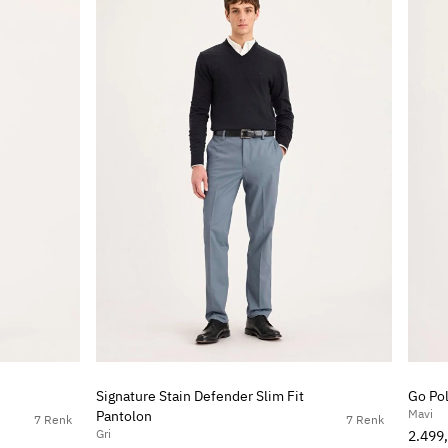
Signature Stain Defender Slim Fit
Go Pol
Mavi
Pantolon
7 Renk
7 Renk
Gri
2.499