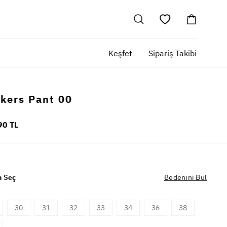
Keşfet
Sipariş Takibi
kers Pant 00
90 TL
 Seç
Bedenini Bul
30
31
32
33
34
36
38