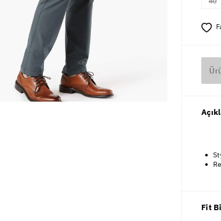
40
F
Ür
Açık
St
Re
Fit B