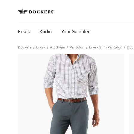
Erkek
Kadın
Yeni Gelenler
Dockers
Doc
Erkek
Alt Giyim
Pantolon
Erkek Slim Pantolon
POPÜLER ARAMALAR
SA
pantolon
yaz
gömlek
ofi
şort
ultimate chino pantolon
ona özel - erkek
ona özel - kadın