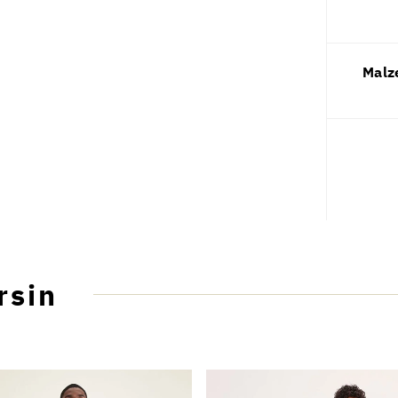
Malz
rsin