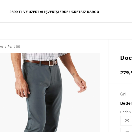
2500 TL VE ÜZERI ALIŞVERIŞLERDE ÜCRETSIZ KARGO
kers Pant 00
YFALAR
Doc
 koleksiyonu
279,
s tarzı
Gri
Beden
Beden
29