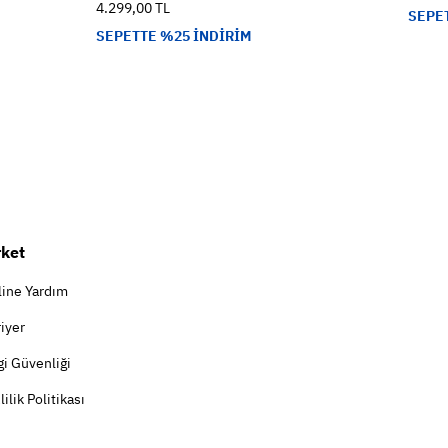
4.299,00 TL
SEPE
SEPETTE %25 İNDİRİM
rket
line Yardım
iyer
gi Güvenliği
lilik Politikası