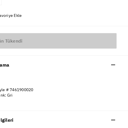
avoriye Ekle
ün Tükendi
lama
yle # 7461900020
nk: Gri
ilgileri