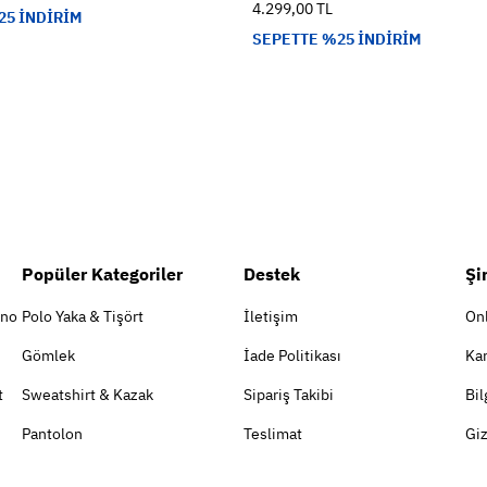
4.299,00 TL
25 İNDİRİM
SEPETTE %25 İNDİRİM
Popüler Kategoriler
Destek
Şi
ino
Polo Yaka & Tişört
İletişim
On
Gömlek
İade Politikası
Kar
t
Sweatshirt & Kazak
Sipariş Takibi
Bil
Pantolon
Teslimat
Giz