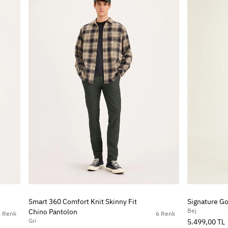
Smart 360 Comfort Knit Skinny Fit
Signature Go
Bej
Chino Pantolon
5 Renk
6 Renk
Gri
5.499,00 TL