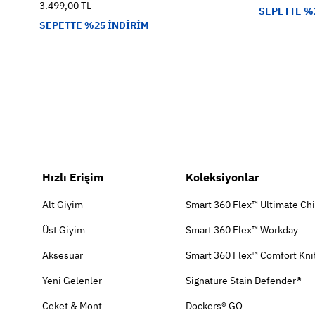
3.499,00 TL
SEPETTE %
SEPETTE %25 İNDİRİM
Hızlı Erişim
Koleksiyonlar
Alt Giyim
Smart 360 Flex™ Ultimate Ch
Üst Giyim
Smart 360 Flex™ Workday
Aksesuar
Smart 360 Flex™ Comfort Kni
Yeni Gelenler
Signature Stain Defender®
Ceket & Mont
Dockers® GO