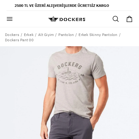
POPÜLER ARAMALAR
2500 TL VE ÜZERI ALIŞVERIŞLERDE ÜCRETSIZ KARGO
pantolon
gömlek
şort
Dockers
Erkek
Alt Giyim
Pantolon
Erkek Skinny Pantolon
Dockers Pant 00
ultimate chino pantolon
ona özel - erkek
ona özel - kadın
SAYFALAR
yaz koleksiyonu
ofis tarzı