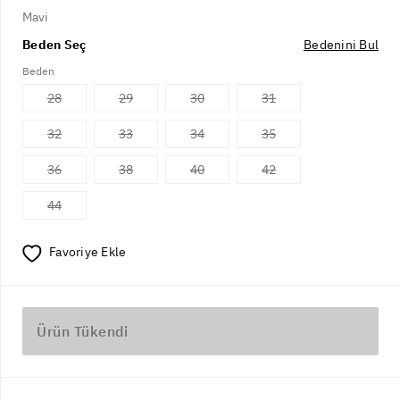
Mavi
Beden Seç
Bedenini Bul
Beden
28
29
30
31
32
33
34
35
36
38
40
42
44
Favoriye Ekle
Ürün Tükendi