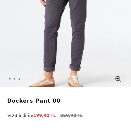
1
/
3
Dockers Pant 00
%23 indirim
199,90 TL
259,90 TL